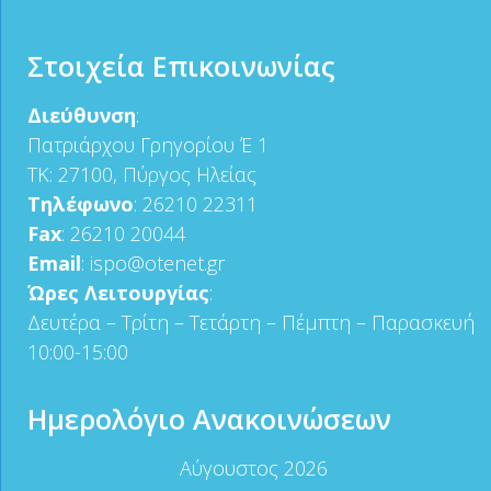
Στοιχεία Επικοινωνίας
Περιοδικό “Αχαϊκή Ιατρική”
Ιούλιος-Σεπτέμβριος 2025
Διεύθυνση
:
Πατριάρχου Γρηγορίου Έ 1
ΤΚ: 27100, Πύργος Ηλείας
Τηλέφωνο
: 26210 22311
Fax
: 26210 20044
Email
: ispo@otenet.gr
Ώρες Λειτουργίας
:
Δευτέρα – Τρίτη – Τετάρτη – Πέμπτη – Παρασκευή
10:00-15:00
Ημερολόγιο Ανακοινώσεων
Αύγουστος 2026