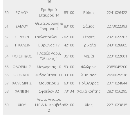
16
Ερυθρού
50
ΡΟΔΟΥ
85100
Ρόδος
2241026422
Σταυρού 14
Θεμ. Σοφούλη &
51
ΣΑΜΟΥ
83100
Σάμος
2273022393
Γράμμου 2
52
ΣΕΡΡΩΝ
Τσαλοπούλου 12
62100
Σέρρες
2321022202
53
ΤΡΙΚΑΛΩΝ
Βύρωνος 17
42100
Τρίκαλα
2431028805
Πλατεία Λαού,
54
ΦΘΙΩΤΙΔΟΣ
35100
Λαμία
2231022001
Όθωνος 1
55
ΦΛΩΡΙΝΗΣ
Μαγνησίας 10
53100
Φλώρινα
2385045200
56
ΦΩΚΙΔΟΣ
Ανδρούτσου 11
33100
Άμφισσα
2650029576
57
ΧΑΛΚΙΔΙΚΗΣ
Μουσείου 3
63100
Πολύγυρος
2371024844
58
ΧΑΝΙΩΝ
Σφακίων 32
73134
Χανιά Κρήτης
2821056295
Λεωφ. Αιγαίου
59
ΧΙΟΥ
110 & Ν. Κούβελα
82100
Χίος
2271023815
2