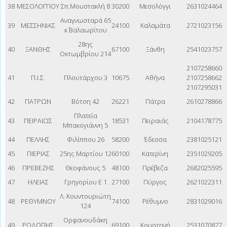
38
ΜΕΣΟΛΟΓΓΙΟΥ
Σπ.Μουστακλή 8
30200
Μεσολόγγι
2631024464
Αναγνωσταρά 65
39
ΜΕΣΣΗΝΙΑΣ
24100
Καλαμάτα
2721023156
κ΄ Βαλαωρίτου
28ης
40
ΞΑΝΘΗΣ
67100
Ξάνθη
2541023757
Οκτωμβρίου 214
2107258660
41
Π.Ι.Σ.
Πλουτάρχου 3
10675
Αθήνα
2107258662
2107295031
42
ΠΑΤΡΩΝ
Βότση 42
26221
Πάτρα
2610278866
Πλατεία
43
ΠΕΙΡΑΙΩΣ
18531
Πειραιάς
2104178775
Μπακογιάννη 5
44
ΠΕΛΛΗΣ
Φιλίππου 26
58200
Έδεσσα
2381025121
45
ΠΙΕΡΙΑΣ
25ης Μαρτίου 12
60100
Κατερίνη
2351029205
46
ΠΡΕΒΕΖΗΣ
Θεοφάνους 5
48100
Πρέβεζα
2682025595
47
ΗΛΕΙΑΣ
Γρηγορίου Ε 1
27100
Πύργος
2621022311
Λ. Κουντουριώτη
48
ΡΕΘΥΜΝΟΥ
74100
Ρέθυμνο
2831029016
124
Ορφανουδάκη
49
ΡΟΔΟΠΗΣ
69100
Κομοτηνή
2531070877