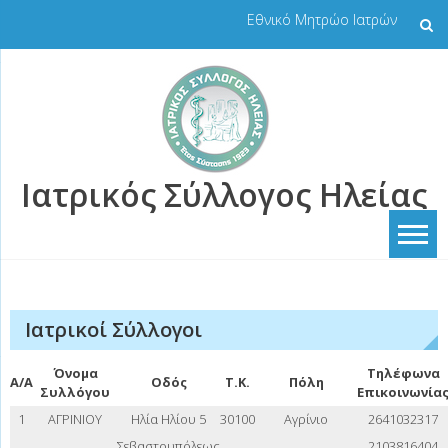
Skip
Εθνικό Μητρώο Ιατρών
to
content
Ιατρικός Σύλλογος Ηλείας
Ιατρικοί Σύλλογοι
Όνομα
Τηλέφωνα
A/A
Οδός
Τ.Κ.
Πόλη
Συλλόγου
Επικοινωνία
1
ΑΓΡΙΝΙΟΥ
Ηλία Ηλίου 5
30100
Αγρίνιο
2641032317
Σεβαστουπόλεως
2103816404