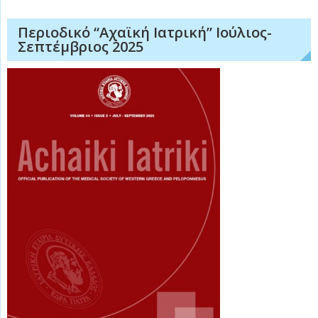
Περιοδικό “Αχαϊκή Ιατρική” Ιούλιος-
Σεπτέμβριος 2025