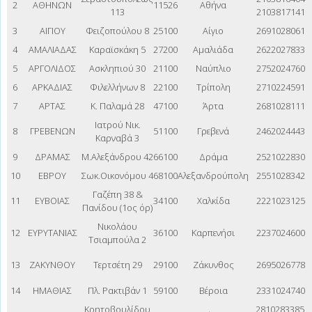
2
ΑΘΗΝΩΝ
11526
Αθήνα
113
2103817141
3
ΑΙΓΙΟΥ
Φειζοπούλου 8
25100
Αίγιο
2691028061
4
ΑΜΑΛΙΑΔΑΣ
Καραϊσκάκη 5
27200
Αμαλιάδα
2622027833
5
ΑΡΓΟΛΙΔΟΣ
Ασκληπιού 30
21100
Ναύπλιο
2752024760
6
ΑΡΚΑΔΙΑΣ
Φιλελλήνων 8
22100
Τρίπολη
2710224591
7
ΑΡΤΑΣ
Κ. Παλαμά 28
47100
Άρτα
2681028111
Ιατρού Νικ.
8
ΓΡΕΒΕΝΩΝ
51100
Γρεβενά
2462024443
Καρναβά 3
9
ΔΡΑΜΑΣ
Μ.Αλεξάνδρου 42
66100
Δράμα
2521022830
10
ΕΒΡΟΥ
Σωκ.Οικονόμου 4
68100
Αλεξανδρούπολη
2551028342
Γαζέπη 38 &
11
ΕΥΒΟΙΑΣ
34100
Χαλκίδα
2221023125
Πανίδου (1ος όρ)
Νικολάου
12
ΕΥΡΥΤΑΝΙΑΣ
36100
Καρπενήσι
2237024600
Τσιαμπούλα 2
13
ΖΑΚΥΝΘΟΥ
Τερτσέτη 29
29100
Ζάκυνθος
2695026778
14
ΗΜΑΘΙΑΣ
Πλ. Ρακτιβάν 1
59100
Βέροια
2331024740
Κρητοβουλίδου
2810283385,