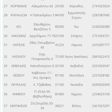
27
ΚΟΡΙΝΘΙΑΣ
Αδειμάντου 63
20100
Κόρινθος
2741023024
Ερμούπολη
28
ΚΥΚΛΑΔΩΝ
Α Παπανδρέου 3
84100
2281087943
Σύρου
Ελευθερίου
29
ΚΩ
85300
Κω
2242026580
Βενιζέλου 5
30
ΛΑΚΩΝΙΑΣ
Αρχιδάμου 77-79
23100
Σπάρτη
2731026731
28ης Οκτωβρίου
31
ΛΑΡΙΣΗΣ
41223
Λάρισα
2410287777
43
Δημ.
32
ΛΑΣΙΘΙΟΥ
72100
Άγιος Νικόλαος
2841022413
Πιταροκοίλη 4
33
ΛΕΙΒΑΔΙΑΣ
Καποδιστρίου 6
32100
Λειβαδιά
2261026547
Καβέτσου 17 –
34
ΛΕΣΒΟΥ
81100
Μυτιλήνη
2251028182
3ος όροφος
35
ΛΕΥΚΑΔΑΣ
Α. Τζεβελέκη
31100
Λευκάδα
2645026360
Π. ΚΥΔΑ 95
36
ΛΗΜΝΟΥ
81400
Λήμνος
2254025150
(Βιβλιοθήκη)
Σπ.Σπυρίδη 35-
37
ΜΑΓΝΗΣΙΑΣ
38221
Βόλος
2421025297
39