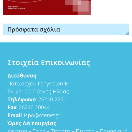
Πρόσφατα σχόλια
Στοιχεία Επικοινωνίας
Διεύθυνση
:
Πατριάρχου Γρηγορίου Έ 1
ΤΚ: 27100, Πύργος Ηλείας
Τηλέφωνο
: 26210 22311
Fax
: 26210 20044
Email
: ispo@otenet.gr
Ώρες Λειτουργίας
:
Δευτέρα – Τρίτη – Τετάρτη – Πέμπτη – Παρασκευή