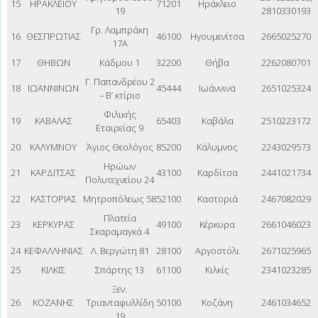
15
ΗΡΑΚΛΕΙΟΥ
71201
Ηράκλειο
19
2810330193
Γρ. Λαμπράκη
16
ΘΕΣΠΡΩΤΙΑΣ
46100
Ηγουμενίτσα
2665025270
17Α
17
ΘΗΒΩΝ
Κάδμου 1
32200
Θήβα
2262080701
Γ. Παπανδρέου 2
18
ΙΩΑΝΝΙΝΩΝ
45444
Ιωάννινα
2651025324
– Β’ κτίριο
Φιλικής
19
ΚΑΒΑΛΑΣ
65403
Καβάλα
2510223172
Εταιρείας 9
20
ΚΑΛΥΜΝΟΥ
Άγιος Θεολόγος
85200
Κάλυμνος
2243029573
Ηρώων
21
ΚΑΡΔΙΤΣΑΣ
43100
Καρδίτσα
2441021734
Πολυτεχνείου 24
22
ΚΑΣΤΟΡΙΑΣ
Μητροπόλεως 58
52100
Καστοριά
2467082029
Πλατεία
23
ΚΕΡΚΥΡΑΣ
49100
Κέρκυρα
2661046023
Σκαραμαγκά 4
24
ΚΕΦΑΛΛΗΝΙΑΣ
Λ. Βεργώτη 81
28100
Αργοστόλι
2671025965
25
ΚΙΛΚΙΣ
Σπάρτης 13
61100
Κιλκίς
2341023285
Ξεν.
26
ΚΟΖΑΝΗΣ
Τριανταφυλλίδη
50100
Κοζάνη
2461034652
19