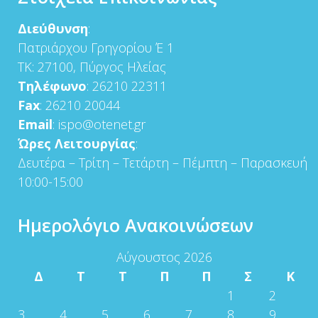
Διεύθυνση
:
Πατριάρχου Γρηγορίου Έ 1
ΤΚ: 27100, Πύργος Ηλείας
Τηλέφωνο
: 26210 22311
Fax
: 26210 20044
Email
: ispo@otenet.gr
Ώρες Λειτουργίας
:
Δευτέρα – Τρίτη – Τετάρτη – Πέμπτη – Παρασκευή
10:00-15:00
Ημερολόγιο Ανακοινώσεων
Αύγουστος 2026
Δ
Τ
Τ
Π
Π
Σ
Κ
1
2
3
4
5
6
7
8
9