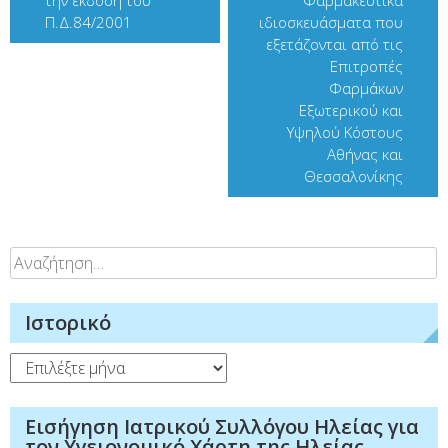
την έκδοση του
Φαρμακευτικά
Π.Δ.84/2001
ιδιοσκευάσματα που
εξετάζονται από τις
Επιτροπές
Φαρμάκων
Εξωτερικού και
Υψηλού Κόστους
Αθήνας και
Θεσσαλονίκης
Αναζήτηση
για:
Ιστορικό
Ιστορικό
Εισήγηση Ιατρικού Συλλόγου Ηλείας για
τον Υγειονομικό Χάρτη της Ηλείας