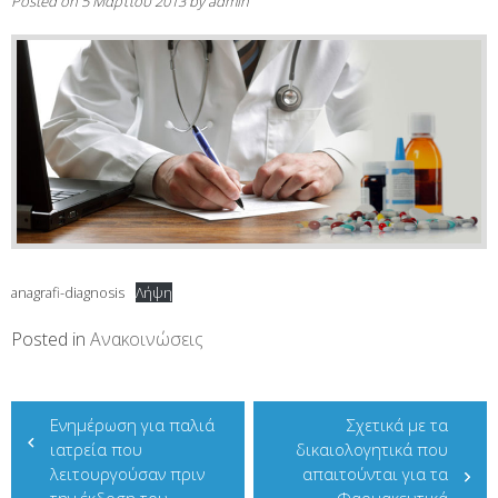
Posted on
5 Μαρτίου 2013
by
admin
anagrafi-diagnosis
Λήψη
Posted in
Ανακοινώσεις
Πλοήγηση
Ενημέρωση για παλιά
Σχετικά με τα
άρθρων
ιατρεία που
δικαιολογητικά που
λειτουργούσαν πριν
απαιτούνται για τα