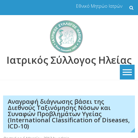
Skip
Εθνικό Μητρώο Ιατρών
to
content
Ιατρικός Σύλλογος Ηλείας
Αναγραφή διάγνωσης βάσει της
Διεθνούς Ταξινόμησης Νόσων και
Συναφών Προβλημάτων Υγείας
(International Classification of Diseases,
ICD-10)