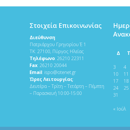
Στοιχεία Επικοινωνίας
Ημερ
Ανακ
Διεύθυνση
:
Πατριάρχου Γρηγορίου Έ 1
ΤΚ: 27100, Πύργος Ηλείας
Δ
Τηλέφωνο
: 26210 22311
Fax
: 26210 20044
3
4
Email
: ispo@otenet.gr
10
11
Ώρες Λειτουργίας
:
17
18
Δευτέρα – Τρίτη – Τετάρτη – Πέμπτη
24
25
– Παρασκευή 10:00-15:00
31
« Ιούλ