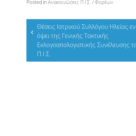
Posted in
Ανακοινώσεις Π.Ι.Σ. / Φορέων
Πλοήγηση
Θέσεις Ιατρικού Συλλόγου Ηλείας εν
άρθρων
όψει της Γενικής Τακτικής
Εκλογοαπολογιστικής Συνέλευσης τ
Π.Ι.Σ.