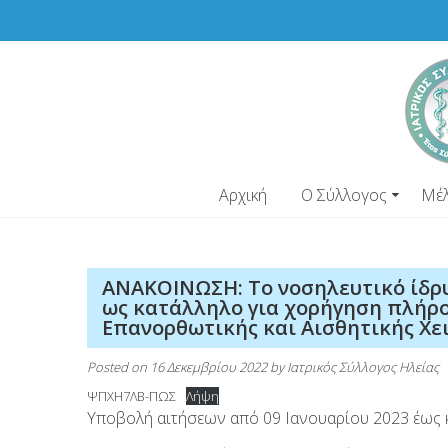
Skip
to
content
Αρχική
Ο Σύλλογος
Μέ
ΑΝΑΚΟΙΝΩΣΗ: Το νοσηλευτικό ίδρ
ως κατάλληλο για χορήγηση πλήρο
Επανορθωτικής και Αισθητικής Χε
Posted on
16 Δεκεμβρίου 2022
by
Ιατρικός Σύλλογος Ηλείας
ΨΠΧΗ7ΛΒ-ΠΩΣ
Λήψη
Υποβολή αιτήσεων από 09 Ιανουαρίου 2023 έως κ