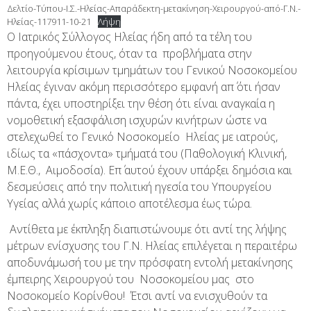
Δελτίο-Τύπου-Ι.Σ.-Ηλείας-Απαράδεκτη-μετακίνηση-Χειρουργού-από-Γ.Ν.-
Ηλείας-117911-10-21
Λήψη
Ο Ιατρικός Σύλλογος Ηλείας ήδη από τα τέλη του
προηγούμενου έτους, όταν τα προβλήματα στην
λειτουργία κρίσιμων τμημάτων του Γενικού Νοσοκομείου
Ηλείας έγιναν ακόμη περισσότερο εμφανή απ΄ ότι ήσαν
πάντα, έχει υποστηρίξει την θέση ότι είναι αναγκαία η
νομοθετική εξασφάλιση ισχυρών κινήτρων ώστε να
στελεχωθεί το Γενικό Νοσοκομείο Ηλείας με ιατρούς,
ιδίως τα «πάσχοντα» τμήματά του (Παθολογική Κλινική,
Μ.Ε.Θ., Αιμοδοσία). Επ΄ αυτού έχουν υπάρξει δημόσια και
δεσμεύσεις από την πολιτική ηγεσία του Υπουργείου
Υγείας αλλά χωρίς κάποιο αποτέλεσμα έως τώρα.
Αντίθετα με έκπληξη διαπιστώνουμε ότι αντί της λήψης
μέτρων ενίσχυσης του Γ.Ν. Ηλείας επιλέγεται η περαιτέρω
αποδυνάμωσή του με την πρόσφατη εντολή μετακίνησης
έμπειρης Χειρουργού του Νοσοκομείου μας στο
Νοσοκομείο Κορίνθου! Έτσι αντί να ενισχυθούν τα