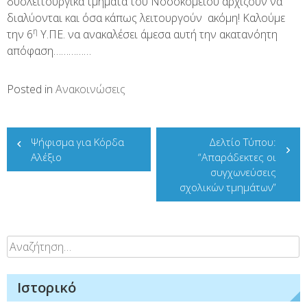
δυσλειτουργικά τμήματα του Νοσοκομείου αρχίζουν να
διαλύονται και όσα κάπως λειτουργούν ακόμη! Καλούμε
η
την 6
Υ.ΠΕ. να ανακαλέσει άμεσα αυτή την ακατανόητη
απόφαση……………
Posted in
Ανακοινώσεις
Πλοήγηση
Ψήφισμα για Κόρδα
Δελτίο Τύπου:
άρθρων
Αλέξιο
“Απαράδεκτες οι
συγχωνεύσεις
σχολικών τμημάτων”
Αναζήτηση
για:
Ιστορικό