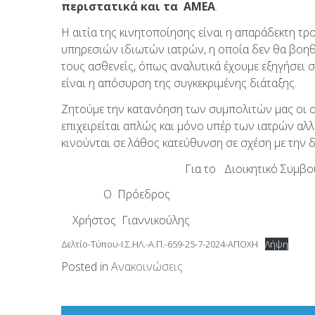
περιστατικά και τα ΑΜΕΑ
.
Η αιτία της κινητοποίησης είναι η απαράδεκτη τρ
υπηρεσιών ιδιωτών ιατρών, η οποία δεν θα βοηθ
τους ασθενείς, όπως αναλυτικά έχουμε εξηγήσει 
είναι η απόσυρση της συγκεκριμένης διάταξης.
Ζητούμε την κατανόηση των συμπολιτών μας οι ο
επιχειρείται απλώς και μόνο υπέρ των ιατρών αλ
κινούνται σε λάθος κατεύθυνση σε σχέση με την 
Για το Διοικητικό Συμβού
Ο Πρόεδρος Ο Γενικός
Χρήστος Γιαννικούλης Λεωνίδ
Δελτίο-Τύπου-Ι.Σ.ΗΛ.-Α.Π.-659-25-7-2024-ΑΠΟΧΗ
Λήψη
Posted in
Ανακοινώσεις
Πλοήγηση