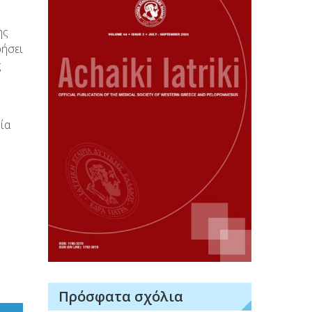
ης
ρήσει
ς
ία
Πρόσφατα σχόλια