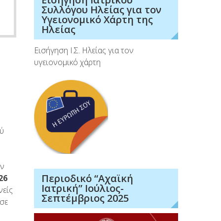
Συλλόγου Ηλείας για τον
Υγειονομικό Χάρτη της
Ηλείας
Εισήγηση Ι.Σ. Ηλείας για τον
υγειονομικό χάρτη
ού
ον
Περιοδικό “Αχαϊκή
26
Ιατρική” Ιούλιος-
νείς
Σεπτέμβριος 2025
σε