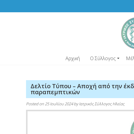
Skip
to
content
Αρχική
Ο Σύλλογος
Μέ
Δελτίο Τύπου – Αποχή από την έκ
παραπεμπτικών
Posted on
25 Ιουλίου 2024
by
Ιατρικός Σύλλογος Ηλείας