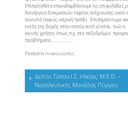
Επιπρόσθετα επαναλαμβάνουμε τις επιφυλάξεις μα
διενέργεια δοκιμασιών ταχείας ανίχνευσης ιικού 
συνιστά σαφώς ιατρική πράξη. Επισημαίνουμε ακόμ
εντός της δομής στην οποία αυτή γίνεται, ενώ 
κοινής χρήσης όπως π.χ. στο πεζοδρόμιο προφαν
προβλήματα…………………
Posted in
Ανακοινώσεις
Πλοήγηση
Δελτίο Τύπου Ι.Σ. Ηλείας: Μ.Ε.Θ. –
άρθρων
Νοσηλευτικής Μονάδας Πύργου