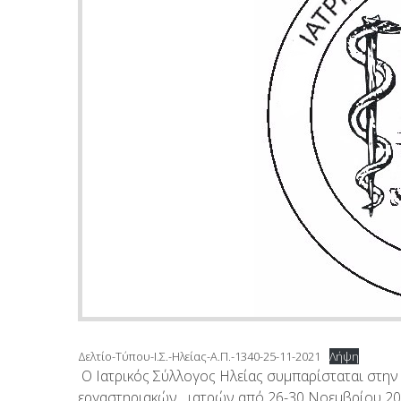
Δελτίο-Τύπου-Ι.Σ.-Ηλείας-Α.Π.-1340-25-11-2021
Λήψη
Ο Ιατρικός Σύλλογος Ηλείας συμπαρίσταται στην
εργαστηριακών ιατρών από 26-30 Νοεμβρίου 2