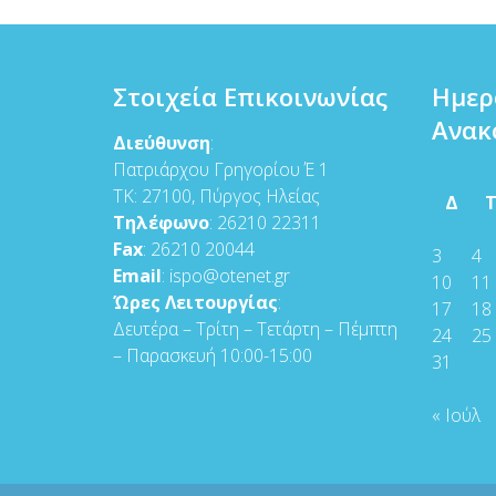
Στοιχεία Επικοινωνίας
Ημερ
Ανακ
Διεύθυνση
:
Πατριάρχου Γρηγορίου Έ 1
ΤΚ: 27100, Πύργος Ηλείας
Δ
Τηλέφωνο
: 26210 22311
Fax
: 26210 20044
3
4
Email
: ispo@otenet.gr
10
11
Ώρες Λειτουργίας
:
17
18
Δευτέρα – Τρίτη – Τετάρτη – Πέμπτη
24
25
– Παρασκευή 10:00-15:00
31
« Ιούλ