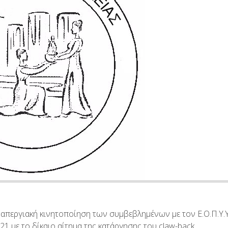
 απεργιακή κινητοποίηση των συμβεβλημένων με τον Ε.Ο.Π.Υ.
021 με το δίκαιο αίτημα της κατάργησης του claw-back.