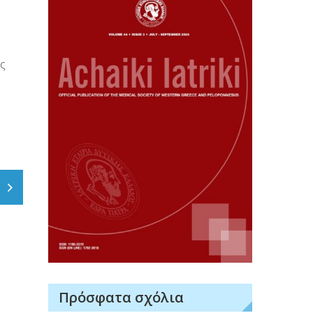
ς
υς
Πρόσφατα σχόλια