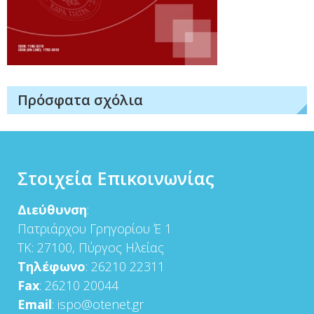
Πρόσφατα σχόλια
Στοιχεία Επικοινωνίας
Διεύθυνση
:
Πατριάρχου Γρηγορίου Έ 1
ΤΚ: 27100, Πύργος Ηλείας
Τηλέφωνο
: 26210 22311
Fax
: 26210 20044
Email
: ispo@otenet.gr