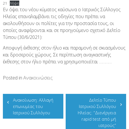
21
Λήψη
Εν όψει του νέου κύματος καύσωνα ο Ιατρικός Σύλλογος
Ηλείας επαναλαμβάνει τις οδηγίες που πρέπει να
ακολουθήσουν οι πολίτες για την προστασία τους, οι
οποίες αναφέρονται και σε προηγούμενο σχετικό Δελτίο
Τύπου (30/6/2021):
Αποφυγή έκθεσης στον ήλιο και παραμονή σε σκιασμένους
και δροσερούς χώρους. Σε περίπτωση αναγκαστικής
έκθεσης στον ήλιο πρέπει να χρησιμοποιείται …………
Posted in
Ανακοινώσεις
Πλοήγηση
Ανακοίνωση: Αλλαγή
Δελτίο Τύπου
άρθρων
επωνυμίας του
Ιατρικού Συλλόγου
Ιατρικού Συλλόγου
Ηλείας: “Διενέργεια
rapid test από μή
ιατρούς”