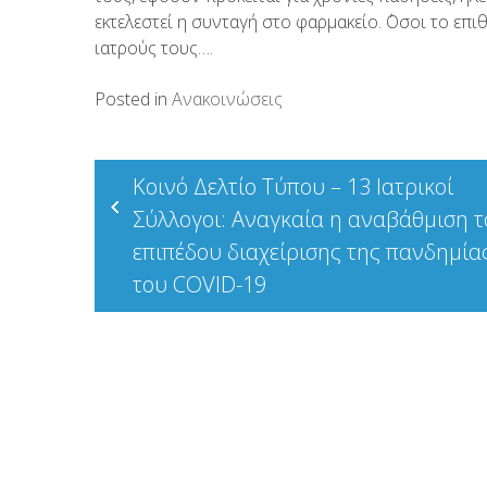
εκτελεστεί η συνταγή στο φαρμακείο. ΄Οσοι το ε
ιατρούς τους….
Posted in
Ανακοινώσεις
Πλοήγηση
Κοινό Δελτίο Τύπου – 13 Ιατρικοί
άρθρων
Σύλλογοι: Αναγκαία η αναβάθμιση 
επιπέδου διαχείρισης της πανδημία
του COVID-19