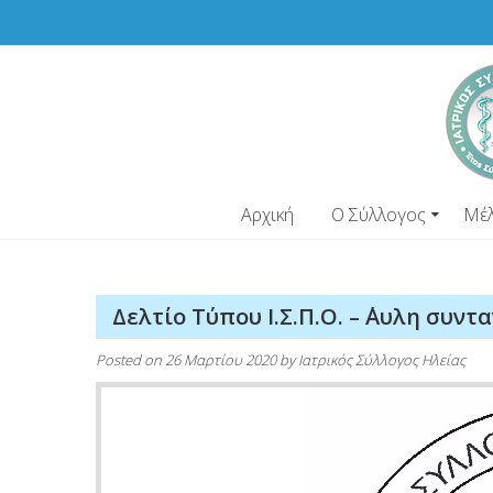
Skip
to
content
Αρχική
Ο Σύλλογος
Μέ
Δελτίο Τύπου Ι.Σ.Π.Ο. – ΄Αυλη συν
Posted on
26 Μαρτίου 2020
by
Ιατρικός Σύλλογος Ηλείας