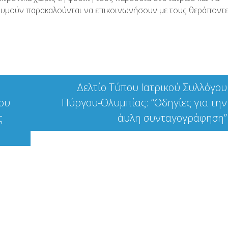
πιθυμούν παρακαλούνται να επικοινωνήσουν με τους θεράποντ
Δελτίο Τύπου Ιατρικού Συλλόγου
του
Πύργου-Ολυμπίας: “Οδηγίες για την
ς
άυλη συνταγογράφηση”