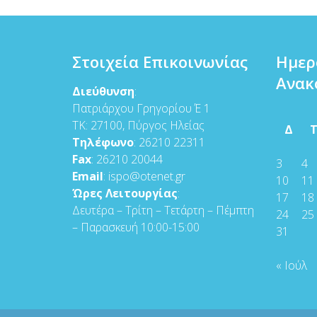
Στοιχεία Επικοινωνίας
Ημερ
Ανακ
Διεύθυνση
:
Πατριάρχου Γρηγορίου Έ 1
ΤΚ: 27100, Πύργος Ηλείας
Δ
Τηλέφωνο
: 26210 22311
Fax
: 26210 20044
3
4
Email
: ispo@otenet.gr
10
11
Ώρες Λειτουργίας
:
17
18
Δευτέρα – Τρίτη – Τετάρτη – Πέμπτη
24
25
– Παρασκευή 10:00-15:00
31
« Ιούλ