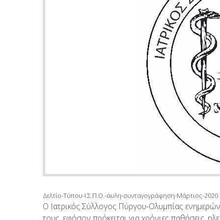
Δελτίο-Τύπου-Ι.Σ.Π.Ο.-άυλη-συνταγογράφηση-Μάρτιος-2020
Ο Ιατρικός Σύλλογος Πύργου-Ολυμπίας ενημερών
τους, εφόσον πρόκειται για χρόνιες παθήσεις, ηλ