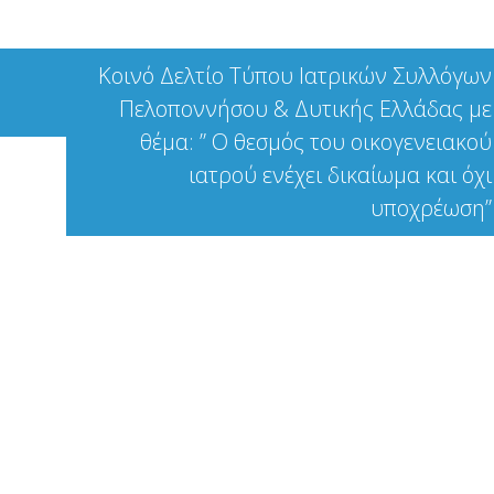
Κοινό Δελτίο Τύπου Ιατρικών Συλλόγων
Πελοποννήσου & Δυτικής Ελλάδας με
θέμα: ” Ο θεσμός του οικογενειακού
ιατρού ενέχει δικαίωμα και όχι
υποχρέωση”