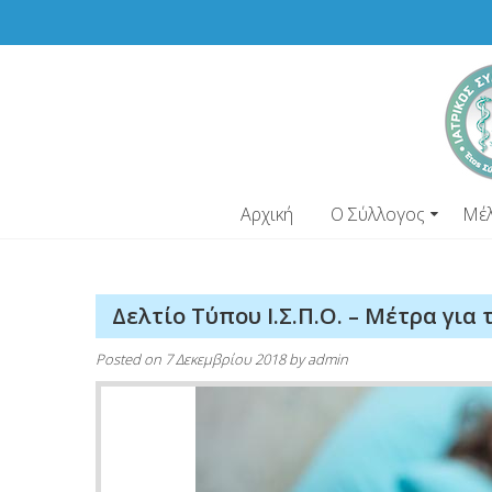
Skip
to
content
Αρχική
Ο Σύλλογος
Μέ
Δελτίο Τύπου Ι.Σ.Π.Ο. – Μέτρα για
Posted on
7 Δεκεμβρίου 2018
by
admin