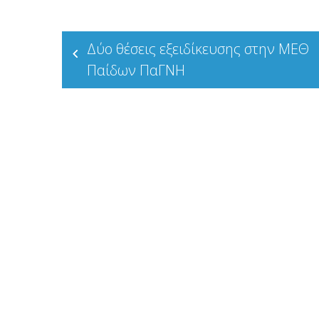
Πλοήγηση
Δύο θέσεις εξειδίκευσης στην ΜΕΘ
άρθρων
Παίδων ΠαΓΝΗ