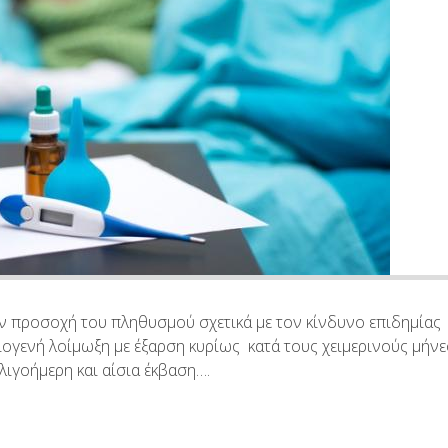
ν προσοχή του πληθυσμού σχετικά με τον κίνδυνο επιδημίας
 ιογενή λοίμωξη με έξαρση κυρίως κατά τους χειμερινούς μήνε
ιγοήμερη και αίσια έκβαση….