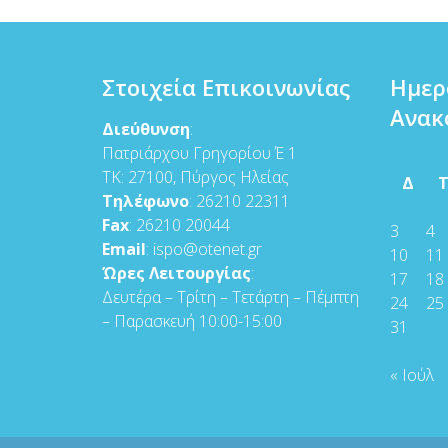
Στοιχεία Επικοινωνίας
Ημερ
Ανακ
Διεύθυνση
:
Πατριάρχου Γρηγορίου Έ 1
ΤΚ: 27100, Πύργος Ηλείας
Δ
Τηλέφωνο
: 26210 22311
Fax
: 26210 20044
3
4
Email
: ispo@otenet.gr
10
11
Ώρες Λειτουργίας
:
17
18
Δευτέρα – Τρίτη – Τετάρτη – Πέμπτη
24
25
– Παρασκευή 10:00-15:00
31
« Ιούλ