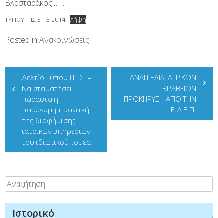
Βλασταράκος…….
ΤΥΠΟΥ-ΠΙΣ-31-3-2014
Λήψη
Posted in
Ανακοινώσεις
Πλοήγηση
Δελτίο Τύπου Π.Ι.Σ. –
ΑΝΑΓΓΕΛΙΑ ΙΑΤΡΙΚΩΝ
άρθρων
Να σταματήσει
ΒΡΑΒΕΙΩΝ
πάραυτα η
ΠΡΟΚΗΡΥΞΗ ΑΠΟ ΤΗΝ
παράνομη πρακτική
Ι.Ε.Δ.Ε.Π.
της διαφήμισης
ιατρικών υπηρεσιών
του ιδιωτικού τομέα
Αναζήτηση
για:
Ιστορικό