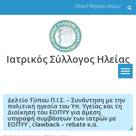
Skip
Εθνικό Μητρώο Ιατρών
to
content
Ιατρικός Σύλλογος Ηλείας
Δελτίο Τύπου Π.Ι.Σ. – Συνάντηση με την
πολιτική ηγεσία του Υπ. Υγείας και τη
Διοίκηση του ΕΟΠΥΥ για άμεση
υπγραφή συμβάσεων των ιατρών με
ΕΟΠΥΥ , clawback – rebate κ.α.