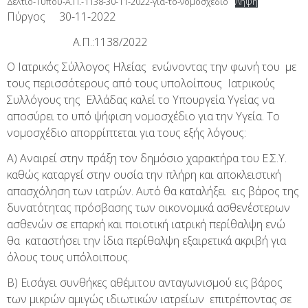
Δελτίο-Τύπου-Α.Π.-1138-30-11-2022-για-το-νομοσχέδιο
Λήψη
Πύργος 30-11-2022
Α.Π.:1138/2022
Ο Ιατρικός Σύλλογος Ηλείας ενώνοντας την φωνή του με
τους περισσότερους από τους υπολοίπους Ιατρικούς
Συλλόγους της Ελλάδας καλεί το Υπουργεία Υγείας να
αποσύρει το υπό ψήφιση νομοσχέδιο για την Υγεία. Το
νομοσχέδιο απορρίπτεται για τους εξής λόγους:
Α) Αναιρεί στην πράξη τον δημόσιο χαρακτήρα του Ε.Σ.Υ.
καθώς καταργεί στην ουσία την πλήρη και αποκλειστική
απασχόληση των ιατρών. Αυτό θα καταλήξει εις βάρος της
δυνατότητας πρόσβασης των οικονομικά ασθενέστερων
ασθενών σε επαρκή και ποιοτική ιατρική περίθαλψη ενώ
θα καταστήσει την ίδια περίθαλψη εξαιρετικά ακριβή για
όλους τους υπόλοιπους.
Β) Εισάγει συνθήκες αθέμιτου ανταγωνισμού εις βάρος
των μικρών αμιγώς ιδιωτικών ιατρείων επιτρέποντας σε