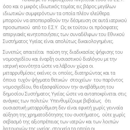
όσο και ο μικρός ιδιωτικός τομέας εις βάρος μεγάλων
ιδιωτικών συμφερόντων τα οποία πλέον ελεύθερα
μπορούν να αποπειραθούν την δέσμευση σε αυτά ιατρικού
προσωπικού από το Ε.Σ.Υ. Ως εκ τούτου οι πρόσφατες
απεργιακές κινητοποιήσεις των συναδέλφων του Εθνικού
Συστήματος Υγείας είναι απολύτως δικαιολογημένες.
Συνεπώς απαιτείται παύση της διαδικασίας ψήφισης του
νομοσχεδίου και έναρξη ουσιαστικού διαλόγου με την
ιατρική κοινότητα ώστε να λάβουν χώρα οι
μεταρρυθμίσεις εκείνες οι οποίες, διατηρώντας και τα
όποια τυχόν ψήγματα θετικών στοιχείων του παρόντος
νομοσχεδίου, θα εξασφαλίσουν την αναβάθμιση του
δημοσίου Συστήματος Υγείας ώστε να ανταποκρίνεται στις
ανάγκες των πολιτών. Υπενθυμίζουμε βεβαίως ότι
ουσιαστική μεταρρύθμιση δεν είναι εφικτή χωρίς γενναία
αύξηση της χρηματοδότησης του συστήματος, ούτε χωρίς
σεβασμό της αξιοπρέπειας των ιατρών και των λοιπών
λειτουργών της υγείας, στοιχεία τα οποία οι