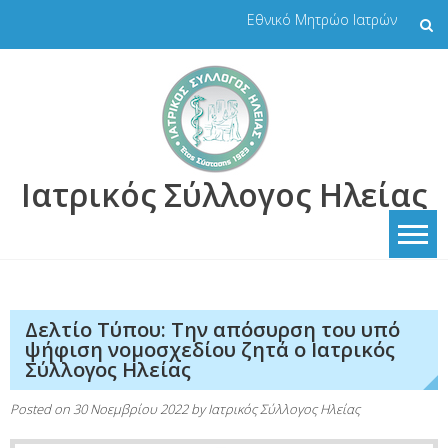
Skip
Εθνικό Μητρώο Ιατρών
to
content
Ιατρικός Σύλλογος Ηλείας
Δελτίο Τύπου: Την απόσυρση του υπό
ψήφιση νομοσχεδίου ζητά ο Ιατρικός
Σύλλογος Ηλείας
Posted on
30 Νοεμβρίου 2022
by
Ιατρικός Σύλλογος Ηλείας