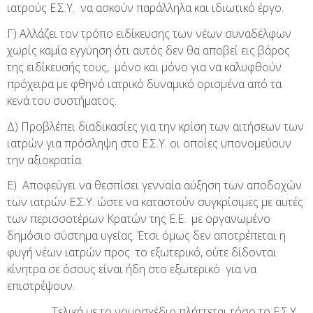
ιατρούς Ε.Σ.Υ. να ασκούν παράλληλα και ιδιωτικό έργο.
Γ) Αλλάζει τον τρόπο ειδίκευσης των νέων συναδέλφων
χωρίς καμία εγγύηση ότι αυτός δεν θα αποβεί εις βάρος
της ειδίκευσής τους, μόνο και μόνο για να καλυφθούν
πρόχειρα με φθηνό ιατρικό δυναμικό ορισμένα από τα
κενά του συστήματος.
Δ) Προβλέπει διαδικασίες για την κρίση των αιτήσεων των
ιατρών για πρόσληψη στο Ε.Σ.Υ. οι οποίες υπονομεύουν
την αξιοκρατία.
Ε) Αποφεύγει να θεσπίσει γενναία αύξηση των αποδοχών
των ιατρών Ε.Σ.Υ. ώστε να καταστούν συγκρίσιμες με αυτές
των περισσοτέρων Κρατών της Ε.Ε. με οργανωμένο
δημόσιο σύστημα υγείας. Έτσι όμως δεν αποτρέπεται η
φυγή νέων ιατρών προς το εξωτερικό, ούτε δίδονται
κίνητρα σε όσους είναι ήδη στο εξωτερικό για να
επιστρέψουν.
Τελικά με το νομοσχέδιο πλήττεται τόσο το Ε.Σ.Υ.