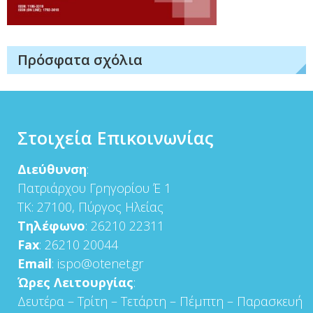
Πρόσφατα σχόλια
Στοιχεία Επικοινωνίας
Διεύθυνση
:
Πατριάρχου Γρηγορίου Έ 1
ΤΚ: 27100, Πύργος Ηλείας
Τηλέφωνο
: 26210 22311
Fax
: 26210 20044
Email
: ispo@otenet.gr
Ώρες Λειτουργίας
:
Δευτέρα – Τρίτη – Τετάρτη – Πέμπτη – Παρασκευή