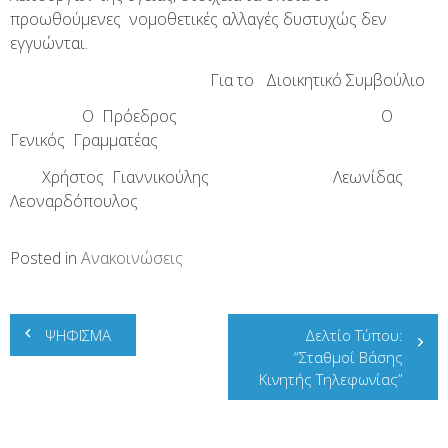
προωθούμενες νομοθετικές αλλαγές δυστυχώς δεν
εγγυώνται.
Για το Διοικητικό Συμβούλιο
Ο Πρόεδρος Ο
Γενικός Γραμματέας
Χρήστος Γιαννικούλης Λεωνίδας
Λεοναρδόπουλος
Posted in
Ανακοινώσεις
Πλοήγηση
ΨΗΦΙΣΜΑ
Δελτίο Τύπου:
άρθρων
“Σταθμοί Βάσης
Κινητής Τηλεφωνίας”