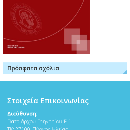
Πρόσφατα σχόλια
Στοιχεία Επικοινωνίας
Διεύθυνση
:
Πατριάρχου Γρηγορίου Έ 1
ΤΚ: 27100, Πύργος Ηλείας