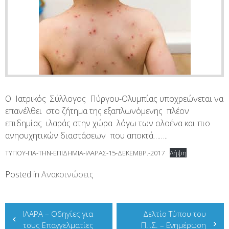
Ο Ιατρικός Σύλλογος Πύργου-Ολυμπίας υποχρεώνεται να
επανέλθει στο ζήτημα της εξαπλωνόμενης πλέον
επιδημίας ιλαράς στην χώρα λόγω των ολοένα και πιο
ανησυχητικών διαστάσεων που αποκτά……..
ΤΥΠΟΥ-ΓΙΑ-ΤΗΝ-ΕΠΙΔΗΜΙΑ-ΙΛΑΡΑΣ-15-ΔΕΚΕΜΒΡ.-2017
Λήψη
Posted in
Ανακοινώσεις
Πλοήγηση
ΙΛΑΡΑ – Οδηγίες για
Δελτίο Τύπου του
άρθρων
τους Επαγγελματίες
Π.Ι.Σ. – Ενημέρωση