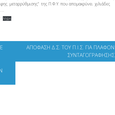
φης μεταρρύθμισης” της Π.Φ.Υ. που απομακρύνει χιλιάδες
..
Υ
Λήψη
ΤΕ
ΑΠΟΦΑΣΗ Δ.Σ. ΤΟΥ Π.Ι.Σ. ΓΙΑ ΠΛΑΦΟΝ
ΣΥΝΤΑΓΟΓΡΑΦΗΣΗΣ
Ν