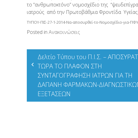
το “ανθρωποκτόνο” νομοσχέδιο της “ψευδεπίγρα
ιατρούς από την Πρωτοβάθμια Φροντίδα Υγείας…
ΤΥΠΟΥ-ΠΙΣ-27-1-2014-Nα-αποσυρθεί-το-Νομοσχέδιο-για-ΠΦ
Posted in
Ανακοινώσεις
Πλοήγηση
Δελτίο Τύπου του Π.Ι.Σ. – ΑΠΟΣΥΡΑ
άρθρων
ΤΩΡΑ ΤΟ ΠΛΑΦΟΝ ΣΤΗ
ΣΥΝΤΑΓΟΓΡΑΦΗΣΗ ΙΑΤΡΩΝ ΓΙΑ ΤΗ
ΔΑΠΑΝΗ ΦΑΡΜΑΚΩΝ-ΔΙΑΓΝΩΣΤΙΚΩ
ΕΞΕΤΑΣΕΩΝ