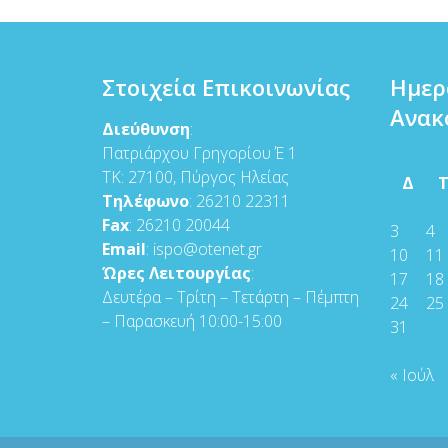
Στοιχεία Επικοινωνίας
Ημερ
Ανακ
Διεύθυνση
:
Πατριάρχου Γρηγορίου Έ 1
ΤΚ: 27100, Πύργος Ηλείας
Δ
Τηλέφωνο
: 26210 22311
Fax
: 26210 20044
3
4
Email
: ispo@otenet.gr
10
11
Ώρες Λειτουργίας
:
17
18
Δευτέρα – Τρίτη – Τετάρτη – Πέμπτη
24
25
– Παρασκευή 10:00-15:00
31
« Ιούλ