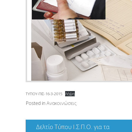
ΤΥΠΟΥ-ΠΙΣ-16-3-2015
Λήψη
Posted in
Ανακοινώσεις
Πλοήγηση
Δελτίο Τύπου Ι.Σ.Π.Ο. για τα
άρθρων