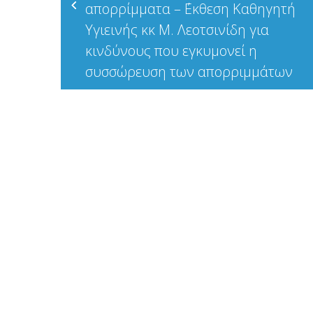
απορρίμματα – ΄Εκθεση Καθηγητή
Υγιεινής κκ Μ. Λεοτσινίδη για
κινδύνους που εγκυμονεί η
συσσώρευση των απορριμμάτων