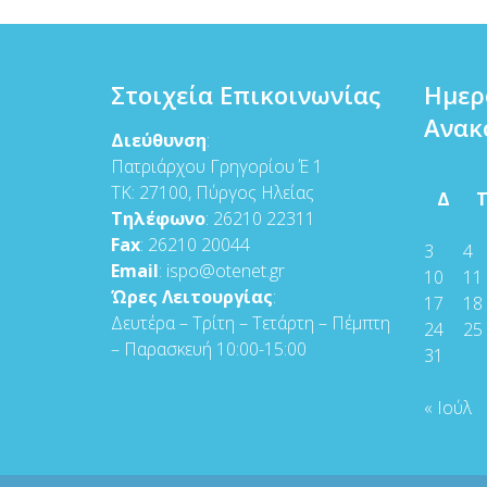
Στοιχεία Επικοινωνίας
Ημερ
Ανακ
Διεύθυνση
:
Πατριάρχου Γρηγορίου Έ 1
ΤΚ: 27100, Πύργος Ηλείας
Δ
Τηλέφωνο
: 26210 22311
Fax
: 26210 20044
3
4
Email
: ispo@otenet.gr
10
11
Ώρες Λειτουργίας
:
17
18
Δευτέρα – Τρίτη – Τετάρτη – Πέμπτη
24
25
– Παρασκευή 10:00-15:00
31
« Ιούλ