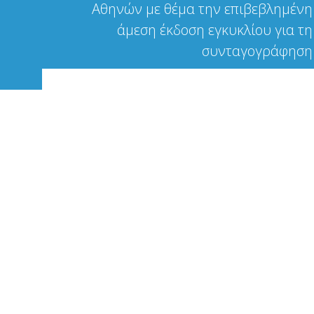
Αθηνών με θέμα την επιβεβλημένη
άμεση έκδοση εγκυκλίου για τη
συνταγογράφηση