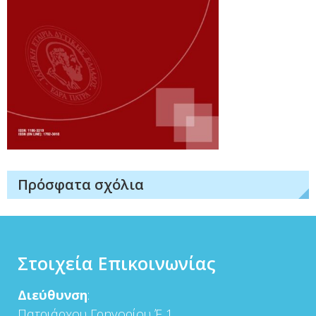
Πρόσφατα σχόλια
Στοιχεία Επικοινωνίας
Διεύθυνση
:
Πατριάρχου Γρηγορίου Έ 1