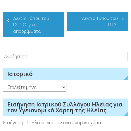
Πλοήγηση
Δελτίο Τύπου του
Δελτιο Τύπου του
άρθρων
Ι.Σ.Π.Ο. για
Π.Ι.Σ.
απορρίμματα
Αναζήτηση
για:
Ιστορικό
Ιστορικό
Εισήγηση Ιατρικού Συλλόγου Ηλείας για
τον Υγειονομικό Χάρτη της Ηλείας
Εισήγηση Ι.Σ. Ηλείας για τον υγειονομικό χάρτη