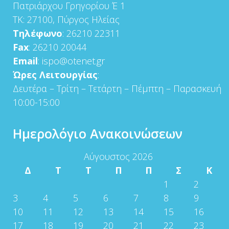
Πατριάρχου Γρηγορίου Έ 1
ΤΚ: 27100, Πύργος Ηλείας
Τηλέφωνο
: 26210 22311
Fax
: 26210 20044
Email
: ispo@otenet.gr
Ώρες Λειτουργίας
:
Δευτέρα – Τρίτη – Τετάρτη – Πέμπτη – Παρασκευή
10:00-15:00
Ημερολόγιο Ανακοινώσεων
Αύγουστος 2026
Δ
Τ
Τ
Π
Π
Σ
Κ
1
2
3
4
5
6
7
8
9
10
11
12
13
14
15
16
17
18
19
20
21
22
23