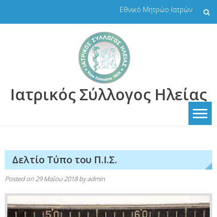
Skip
Εθνικό Μητρώο Ιατρών
to
content
Ιατρικός Σύλλογος Ηλείας
Δελτίο Τύπο του Π.Ι.Σ.
Posted on
29 Μαΐου 2018
by
admin