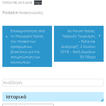
ΤΥΠΟΥ-ΠΙΣ-29-5-2018
Λήψη
Posted in
Ανακοινώσεις
Πλοήγηση
Επικαιροποίηση από
6o Forum Υγείας:
άρθρων
το Υπουργείο Υγείας
“Ιατρικός Τουρισμός
του πίνακα των
– Υγεία και
εγκεκριμένων
Διατροφή”, 2 Ιουνίου
βιοκτόνων για την
2018 – Ακτή Δυμαίων
αντιμετώπιση των
53 Πάτρα
κουνουπιών
Αναζήτηση
για:
Ιστορικό