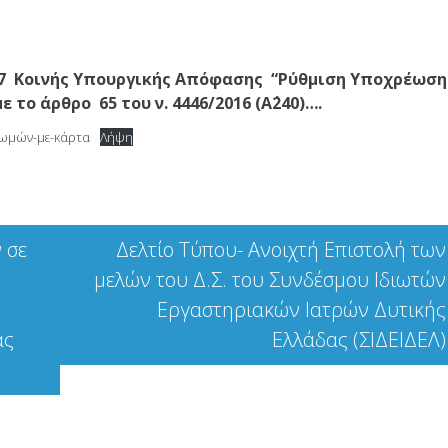
017 Κοινής Υπουργικής Απόφασης “Ρύθμιση Υποχρέωση
ο άρθρο 65 του ν. 4446/2016 (Α΄240)….
μών-με-κάρτα
Λήψη
 σε
Δελτίο Τύπου- Ανοιχτή Επιστολή των
μελών του Δ.Σ. του Συνδέσμου Ιδιωτών
Εργαστηριακών Ιατρών Δυτικής
ας
Ελλάδας (ΣΙΔΕΙΔΕΛ)