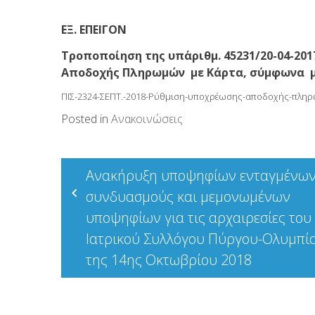
ΕΞ. ΕΠΕΙΓΟΝ
Τροποποίηση της υπ΄αριθμ. 45231/20-04-2
Αποδοχής Πληρωμών με Κάρτα, σύμφωνα με τ
ΠΙΣ-2324-ΣΕΠΤ.-2018-Ρύθμιση-υποχρέωσης-αποδοχής-πληρω
Posted in
Ανακοινώσεις
Πλοήγηση
Ανακήρυξη υποψηφίων ενταγμένων
άρθρων
συνδυασμούς και μεμονωμένων
υποψηφίων για τις αρχαιρεσίες του
Ιατρικού Συλλόγου Πύργου-Ολυμπί
της 14ης Οκτωβρίου 2018