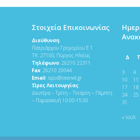
Στοιχεία Επικοινωνίας
Ημερ
Ανακ
Διεύθυνση
:
Πατριάρχου Γρηγορίου Έ 1
ΤΚ: 27100, Πύργος Ηλείας
Δ
Τηλέφωνο
: 26210 22311
Fax
: 26210 20044
3
4
Email
: ispo@otenet.gr
10
11
Ώρες Λειτουργίας
:
17
18
Δευτέρα – Τρίτη – Τετάρτη – Πέμπτη
24
25
– Παρασκευή 10:00-15:00
31
« Ιούλ