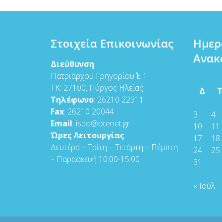
Στοιχεία Επικοινωνίας
Ημερ
Ανακ
Διεύθυνση
:
Πατριάρχου Γρηγορίου Έ 1
ΤΚ: 27100, Πύργος Ηλείας
Δ
Τηλέφωνο
: 26210 22311
Fax
: 26210 20044
3
4
Email
: ispo@otenet.gr
10
11
Ώρες Λειτουργίας
:
17
18
Δευτέρα – Τρίτη – Τετάρτη – Πέμπτη
24
25
– Παρασκευή 10:00-15:00
31
« Ιούλ