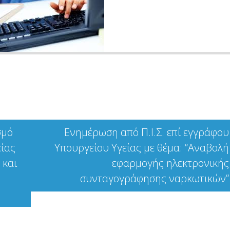
σμό
Ενημέρωση από Π.Ι.Σ. επί εγγράφου
είας
Υπουργείου Υγείας με θέμα: “Αναβολή
 και
εφαρμογής ηλεκτρονικής
συνταγογράφησης ναρκωτικών”