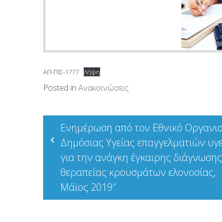
ΑΠ-ΠΙΣ-1777
Λήψη
Posted in
Ανακοινώσεις
Πλοήγηση
Ενημέρωση από τον Εθνικό Οργανι
άρθρων
Δημόσιας Υγείας επαγγελματιών υγ
για την ανάγκη έγκαιρης διάγνωσης
θεραπείας κρουσμάτων ελονοσίας,
Μάϊος 2019″