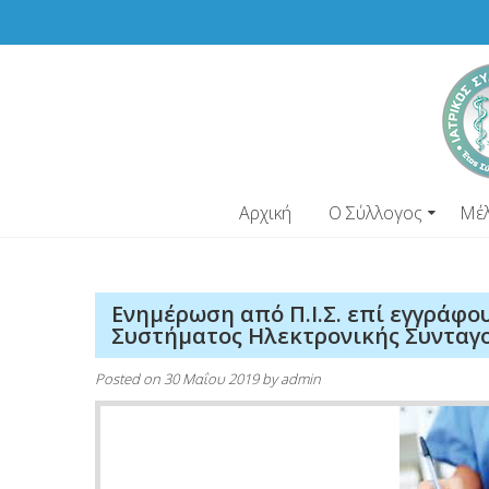
Skip
to
content
Αρχική
Ο Σύλλογος
Μέ
Ενημέρωση από Π.Ι.Σ. επί εγγράφο
Συστήματος Ηλεκτρονικής Συνταγ
Posted on
30 Μαΐου 2019
by
admin