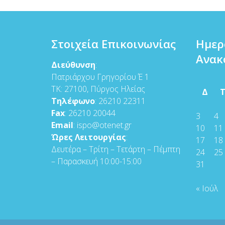
Στοιχεία Επικοινωνίας
Ημερ
Ανακ
Διεύθυνση
:
Πατριάρχου Γρηγορίου Έ 1
ΤΚ: 27100, Πύργος Ηλείας
Δ
Τηλέφωνο
: 26210 22311
Fax
: 26210 20044
3
4
Email
: ispo@otenet.gr
10
11
Ώρες Λειτουργίας
:
17
18
Δευτέρα – Τρίτη – Τετάρτη – Πέμπτη
24
25
– Παρασκευή 10:00-15:00
31
« Ιούλ