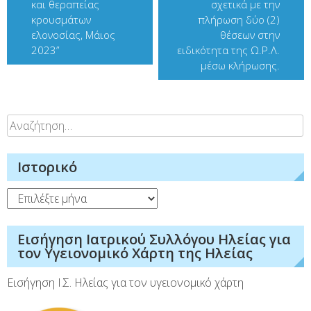
και θεραπείας
σχετικά με την
κρουσμάτων
πλήρωση δύο (2)
ελονοσίας, Μάιος
θέσεων στην
2023”
ειδικότητα της Ω.Ρ.Λ.
μέσω κλήρωσης.
Αναζήτηση
για:
Ιστορικό
Ιστορικό
Εισήγηση Ιατρικού Συλλόγου Ηλείας για
τον Υγειονομικό Χάρτη της Ηλείας
Εισήγηση Ι.Σ. Ηλείας για τον υγειονομικό χάρτη