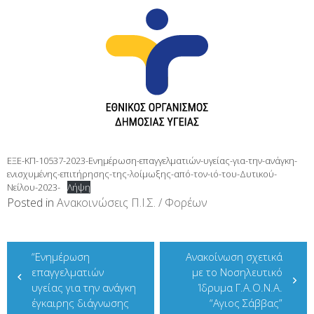
ΕΞΕ-ΚΠ-10537-2023-Ενημέρωση-επαγγελματιών-υγείας-για-την-ανάγκη-
ενισχυμένης-επιτήρησης-της-λοίμωξης-από-τον-ιό-του-Δυτικού-
Νείλου-2023-
Λήψη
Posted in
Ανακοινώσεις Π.Ι.Σ. / Φορέων
Πλοήγηση
“Ενημέρωση
Ανακοίνωση σχετικά
άρθρων
επαγγελματιών
με το Νοσηλευτικό
υγείας για την ανάγκη
Ίδρυμα Γ.Α.Ο.Ν.Α.
έγκαιρης διάγνωσης
“Αγιος Σάββας”