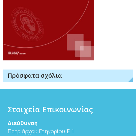
Πρόσφατα σχόλια
Στοιχεία Επικοινωνίας
Διεύθυνση
:
Πατριάρχου Γρηγορίου Έ 1