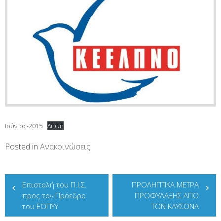
Ιούνιος-2015
Λήψη
Posted in
Ανακοινώσεις
Πλοήγηση
Επιστολή του Π.Ι.Σ.
ΠΡΟΛΗΠΤΙΚΑ ΜΕΤΡΑ
άρθρων
προς τον Πρόεδρο
ΠΡΟΦΥΛΑΞΗΣ ΑΠΟ
του ΕΟΠΥΥ
ΤΟΝ ΚΑΥΣΩΝΑ