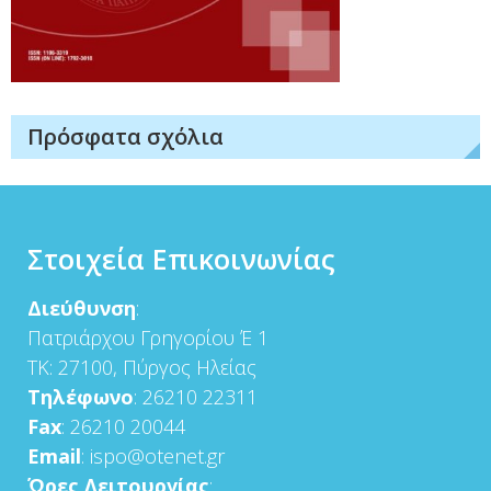
Πρόσφατα σχόλια
Στοιχεία Επικοινωνίας
Διεύθυνση
:
Πατριάρχου Γρηγορίου Έ 1
ΤΚ: 27100, Πύργος Ηλείας
Τηλέφωνο
: 26210 22311
Fax
: 26210 20044
Email
: ispo@otenet.gr
Ώρες Λειτουργίας
: