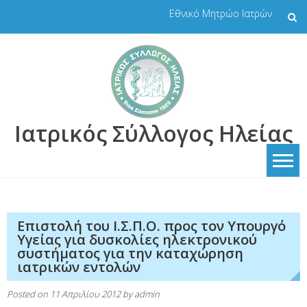
Skip
Εθνικό Μητρώο Ιατρών
to
content
Ιατρικός Σύλλογος Ηλείας
Επιστολή του Ι.Σ.Π.Ο. προς τον Υπουργό
Υγείας για δυσκολίες ηλεκτρονικού
συστήματος για την καταχώρηση
ιατρικών εντολών
Posted on
11 Απριλίου 2012
by
admin