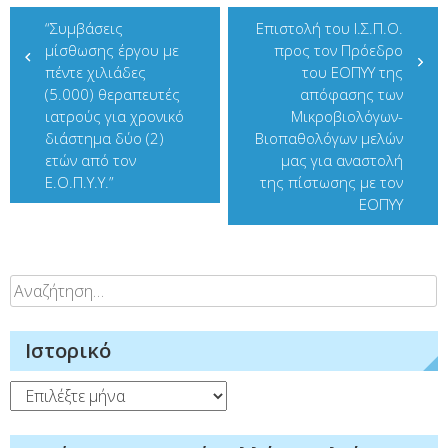
Πλοήγηση
“Συμβάσεις
Επιστολή του Ι.Σ.Π.Ο.
άρθρων
μίσθωσης έργου με
προς τον Πρόεδρο
πέντε χιλιάδες
του ΕΟΠΥΥ της
(5.000) θεραπευτές
απόφασης των
ιατρούς για χρονικό
Μικροβιολόγων-
διάστημα δύο (2)
Βιοπαθολόγων μελών
ετών από τον
μας για αναστολή
Ε.Ο.Π.Υ.Υ.”
της πίστωσης με τον
ΕΟΠΥΥ
Αναζήτηση
για:
Ιστορικό
Ιστορικό