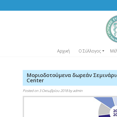
Skip
to
content
Αρχική
Ο Σύλλογος
Μέ
Μοριοδοτούμενα δωρεάν Σεμινάρια 
Center
Posted on
3 Οκτωβρίου 2018
by
admin