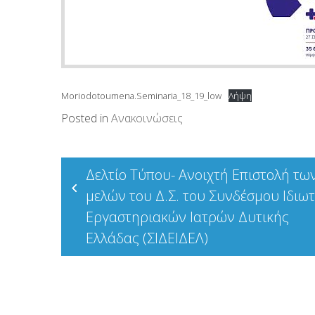
Moriodotoumena.Seminaria_18_19_low
Λήψη
Posted in
Ανακοινώσεις
Πλοήγηση
Δελτίο Τύπου- Ανοιχτή Επιστολή τω
άρθρων
μελών του Δ.Σ. του Συνδέσμου Ιδιω
Εργαστηριακών Ιατρών Δυτικής
Ελλάδας (ΣΙΔΕΙΔΕΛ)