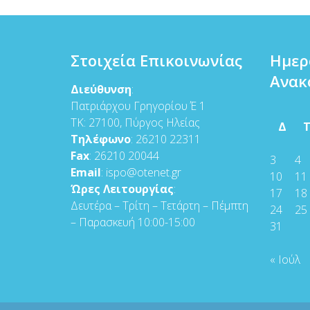
Στοιχεία Επικοινωνίας
Ημερ
Ανακ
Διεύθυνση
:
Πατριάρχου Γρηγορίου Έ 1
ΤΚ: 27100, Πύργος Ηλείας
Δ
Τηλέφωνο
: 26210 22311
Fax
: 26210 20044
3
4
Email
: ispo@otenet.gr
10
11
Ώρες Λειτουργίας
:
17
18
Δευτέρα – Τρίτη – Τετάρτη – Πέμπτη
24
25
– Παρασκευή 10:00-15:00
31
« Ιούλ