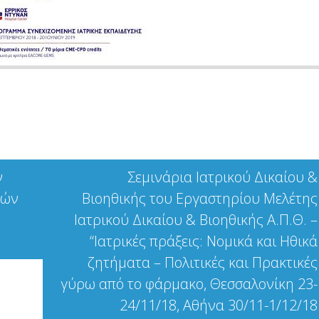
ν
Σεμινάρια Ιατρικού Δικαίου &
τών
Βιοηθικής του Εργαστηρίου Μελέτης
Ιατρικού Δικαίου & Βιοηθικής Α.Π.Θ. –
“Ιατρικές πράξεις: Νομικά και Ηθικά
ζητήματα – Πολιτικές και Πρακτικές
γύρω από το φάρμακο, Θεσσαλονίκη 23-
24/11/18, Αθήνα 30/11-1/12/18