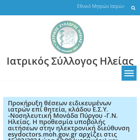
Skip
Εθνικό Μητρώο Ιατρών
to
content
Ιατρικός Σύλλογος Ηλείας
Προκήρυξη θέσεων ειδικευμένων
ιατρών επί θητεία, κλάδου Ε.Σ.Υ.
-Νοσηλευτική Μονάδα Πύργου -Γ.Ν.
Ηλείας. Η προθεσμία υποβολής
αιτήσεων στην ηλεκτρονική διεύθυνση
esydoctors.moh.gov.gr αρχίζει στις