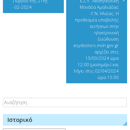
Πύργου της 21ης
Ε.Σ.Υ. -Νοσηλευτική
-02-2024
Μονάδα Αμαλιάδας
-Γ.Ν. Ηλείας. Η
προθεσμία υποβολής
αιτήσεων στην
ηλεκτρονική
διεύθυνση
esydoctors.moh.gov.gr
αρχίζει στις
15/03/2024 ώρα
12:00 (μεσημέρι) και
λήγει στις 02/04/2024
ώρα 15:00
Αναζήτηση
για:
Ιστορικό