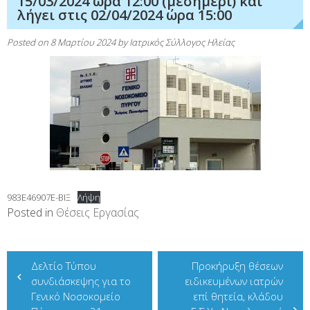
15/03/2024 ώρα 12:00 (μεσημέρι) και
λήγει στις 02/04/2024 ώρα 15:00
Posted on
8 Μαρτίου 2024
by
Ιατρικός Σύλλογος Ηλείας
983Ε46907Ε-ΒΙΞ
Λήψη
Posted in
Θέσεις Εργασίας
Πλοήγηση
Δελτίο Τύπου
Προκήρυξη θέσεων
άρθρων
συνδιάσκεψης για το
ειδικευμένων ιατρών
Γενικό Νοσοκομείο
επί θητεία, κλάδου