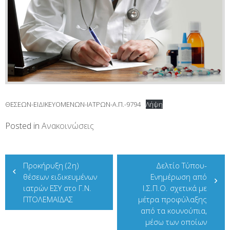
ΘΕΣΕΩΝ-ΕΙΔΙΚΕΥΟΜΕΝΩΝ-ΙΑΤΡΩΝ-Α.Π.-9794
Λήψη
Posted in
Ανακοινώσεις
Πλοήγηση
Προκήρυξη (2η)
Δελτίο Τύπου-
άρθρων
θέσεων ειδικευμένων
Ενημέρωση από
ιατρών ΕΣΥ στο Γ.Ν.
Ι.Σ.Π.Ο. σχετικά με
ΠΤΟΛΕΜΑΪΔΑΣ
μέτρα προφύλαξης
από τα κουνούπια,
μέσω των οποίων