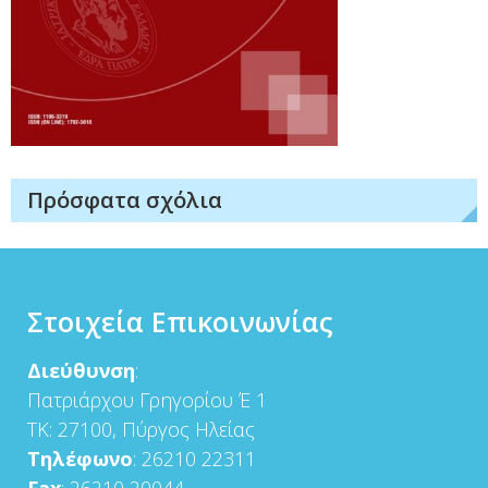
Πρόσφατα σχόλια
Στοιχεία Επικοινωνίας
Διεύθυνση
:
Πατριάρχου Γρηγορίου Έ 1
ΤΚ: 27100, Πύργος Ηλείας
Τηλέφωνο
: 26210 22311
Fax
: 26210 20044