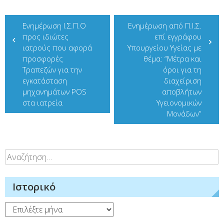
Πλοήγηση
Ενημέρωση Ι.Σ.Π.Ο
Ενημέρωση από Π.Ι.Σ.
άρθρων
προς ιδιώτες
επί εγγράφου
ιατρούς που αφορά
Υπουργείου Υγείας με
προσφορές
θέμα: “Μέτρα και
Τραπεζών για την
όροι για τη
εγκατάσταση
διαχείριση
μηχανημάτων POS
αποβλήτων
στα ιατρεία
Υγειονομικών
Μονάδων”
Αναζήτηση
για:
Ιστορικό
Ιστορικό