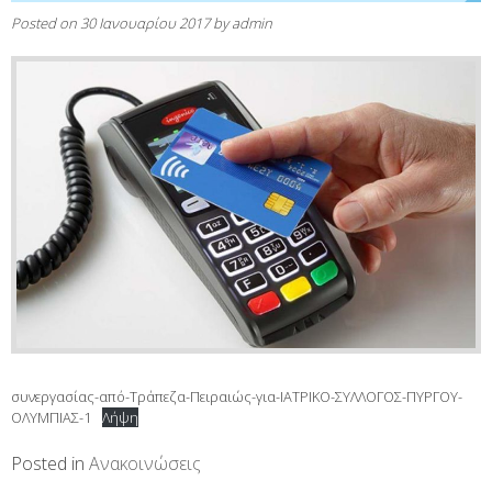
Posted on
30 Ιανουαρίου 2017
by
admin
συνεργασίας-από-Τράπεζα-Πειραιώς-για-ΙΑΤΡΙΚΟ-ΣΥΛΛΟΓΟΣ-ΠΥΡΓΟΥ-
ΟΛΥΜΠΙΑΣ-1
Λήψη
Posted in
Ανακοινώσεις