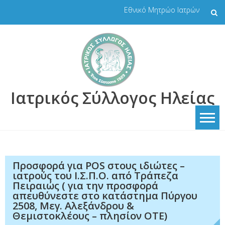
Skip
Εθνικό Μητρώο Ιατρών
to
content
Ιατρικός Σύλλογος Ηλείας
Προσφορά για POS στους ιδιώτες –
ιατρούς του Ι.Σ.Π.Ο. από Τράπεζα
Πειραιώς ( για την προσφορά
απευθύνεστε στο κατάστημα Πύργου
2508, Μεγ. Αλεξάνδρου &
Θεμιστοκλέους – πλησίον ΟΤΕ)