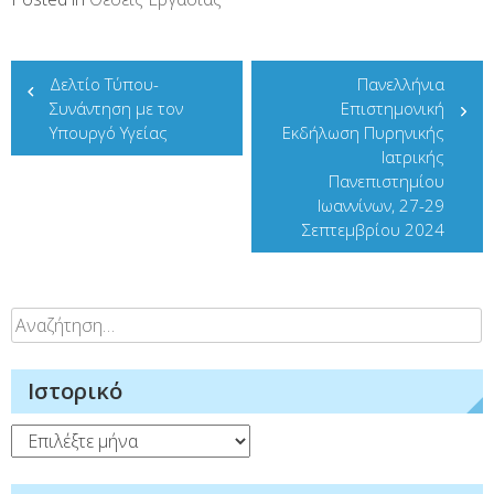
Πλοήγηση
Δελτίο Τύπου-
Πανελλήνια
άρθρων
Συνάντηση με τον
Επιστημονική
Υπουργό Υγείας
Εκδήλωση Πυρηνικής
Ιατρικής
Πανεπιστημίου
Ιωαννίνων, 27-29
Σεπτεμβρίου 2024
Αναζήτηση
για:
Ιστορικό
Ιστορικό