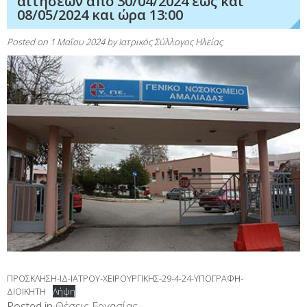
αιτήσεων από 30/04/2024 έως και
08/05/2024 και ώρα 13:00
Posted on
1 Μαΐου 2024
by
Ιατρικός Σύλλογος Ηλείας
ΠΡΟΣΚΛΗΣΗ-ΙΔ-ΙΑΤΡΟΥ-ΧΕΙΡΟΥΡΓΙΚΗΣ-29-4-24-ΥΠΟΓΡΑΦΗ-
ΔΙΟΙΚΗΤΗ
Λήψη
Posted in
Θέσεις Εργασίας