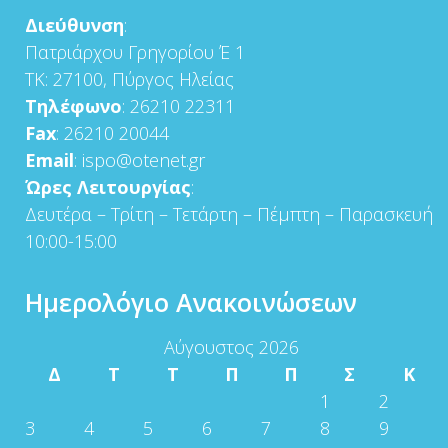
Διεύθυνση
:
Πατριάρχου Γρηγορίου Έ 1
ΤΚ: 27100, Πύργος Ηλείας
Τηλέφωνο
: 26210 22311
Fax
: 26210 20044
Email
: ispo@otenet.gr
Ώρες Λειτουργίας
:
Δευτέρα – Τρίτη – Τετάρτη – Πέμπτη – Παρασκευή
10:00-15:00
Ημερολόγιο Ανακοινώσεων
Αύγουστος 2026
Δ
Τ
Τ
Π
Π
Σ
Κ
1
2
3
4
5
6
7
8
9