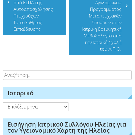
από ΕΣΠΑ της
Αγγλόφωνου
Αυτοαπασχόλησης
Προγράμματος
Πτυχιούχων
Μεταπτυχιακών
Τριτοβάθμιας
Σπουδών στην
Εκπαίδευσης
Ιατρική Ερευνητική
Μεθοδολογία από
την Ιατρική Σχολή
του Α.Π.Θ.
Αναζήτηση
για:
Ιστορικό
Ιστορικό
Εισήγηση Ιατρικού Συλλόγου Ηλείας για
τον Υγειονομικό Χάρτη της Ηλείας