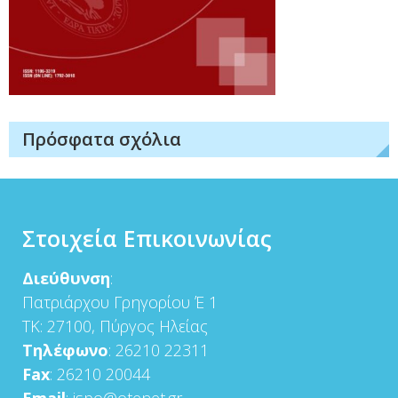
Πρόσφατα σχόλια
Στοιχεία Επικοινωνίας
Διεύθυνση
:
Πατριάρχου Γρηγορίου Έ 1
ΤΚ: 27100, Πύργος Ηλείας
Τηλέφωνο
: 26210 22311
Fax
: 26210 20044