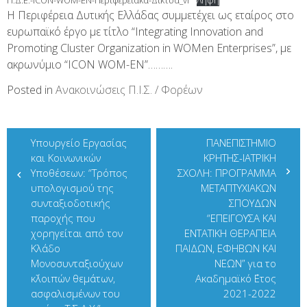
Π.Δ.Ε.-ICON-WOM-EN-Περιφερειακά-Δίκτυα_vf
Λήψη
Η Περιφέρεια Δυτικής Ελλάδας συμμετέχει ως εταίρος στο
ευρωπαϊκό έργο με τίτλο “Integrating Innovation and
Promoting Cluster Organization in WOMen Enterprises”, με
ακρωνύμιο “ICON WOM-EN”……….
Posted in
Ανακοινώσεις Π.Ι.Σ. / Φορέων
Πλοήγηση
Υπουργείο Εργασίας
ΠΑΝΕΠΙΣΤΗΜΙΟ
άρθρων
και Κοινωνικών
ΚΡΗΤΗΣ-ΙΑΤΡΙΚΗ
Υποθέσεων: “Τρόπος
ΣΧΟΛΗ: ΠΡΟΓΡΑΜΜΑ
υπολογισμού της
ΜΕΤΑΠΤΥΧΙΑΚΩΝ
συνταξιοδοτικής
ΣΠΟΥΔΩΝ
παροχής που
“ΕΠΕΙΓΟΥΣΑ ΚΑΙ
χορηγείται από τον
ΕΝΤΑΤΙΚΗ ΘΕΡΑΠΕΙΑ
Κλάδο
ΠΑΙΔΩΝ, ΕΦΗΒΩΝ ΚΑΙ
Μονοσυνταξιούχων
ΝΕΩΝ” για το
κ΄λοιπών θεμάτων,
Ακαδημαϊκό ΄Ετος
ασφαλισμένων του
2021-2022