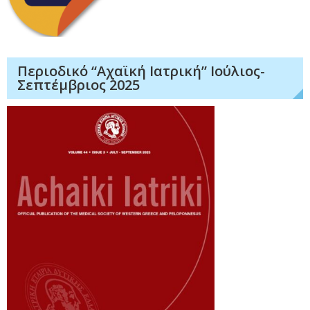
Περιοδικό “Αχαϊκή Ιατρική” Ιούλιος-
Σεπτέμβριος 2025