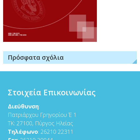
Πρόσφατα σχόλια
Στοιχεία Επικοινωνίας
Διεύθυνση
:
Πατριάρχου Γρηγορίου Έ 1
ΤΚ: 27100, Πύργος Ηλείας
Τηλέφωνο
: 26210 22311
Fax
: 26210 20044