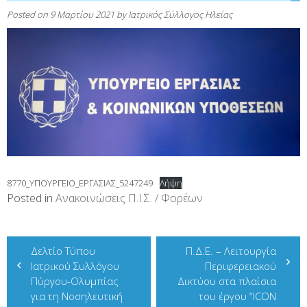
Posted on
9 Μαρτίου 2021
by
Ιατρικός Σύλλογος Ηλείας
8770_ΥΠΟΥΡΓΕΙΟ_ΕΡΓΑΣΙΑΣ_5247249
Λήψη
Posted in
Ανακοινώσεις Π.Ι.Σ. / Φορέων
Πλοήγηση
Δελτίο Τύπου
Π.Δ.Ε. – Λειτουργία
άρθρων
Ιατρικού Συλλόγου
Περιφερειακού
Πύργου-Ολυμπίας
Δικτύου στα πλαίσια
για τη Νοσηλευτική
του έργου “ICON