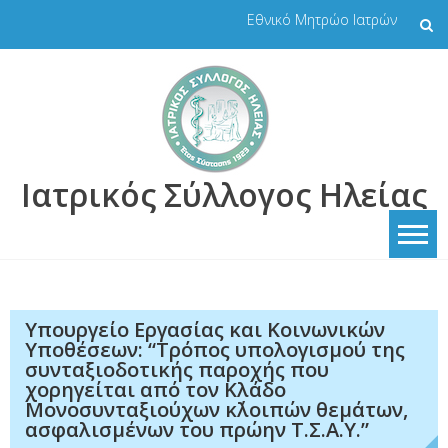
Skip
Εθνικό Μητρώο Ιατρών
to
content
Ιατρικός Σύλλογος Ηλείας
Υπουργείο Εργασίας και Κοινωνικών
Υποθέσεων: “Τρόπος υπολογισμού της
συνταξιοδοτικής παροχής που
χορηγείται από τον Κλάδο
Μονοσυνταξιούχων κ΄λοιπών θεμάτων,
ασφαλισμένων του πρώην Τ.Σ.Α.Υ.”