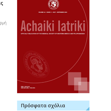
ας
μή
Πρόσφατα σχόλια