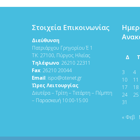
Στοιχεία Επικοινωνίας
Ημερ
Ανακ
Διεύθυνση
:
Πατριάρχου Γρηγορίου Έ 1
ΤΚ: 27100, Πύργος Ηλείας
Δ
Τηλέφωνο
: 26210 22311
Fax
: 26210 20044
3
4
Email
: ispo@otenet.gr
10
11
Ώρες Λειτουργίας
:
17
18
Δευτέρα – Τρίτη – Τετάρτη – Πέμπτη
24
25
– Παρασκευή 10:00-15:00
31
« Φεβ