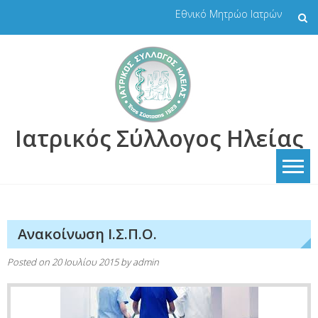
Skip
Εθνικό Μητρώο Ιατρών
to
content
Ιατρικός Σύλλογος Ηλείας
Aνακοίνωση Ι.Σ.Π.Ο.
Posted on
20 Ιουλίου 2015
by
admin