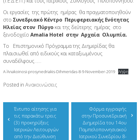
(Ι.Ε.Δ.Ε.Π.) και τους Ιατρικούς Συλλόγους Πελοποννήσου.
Οι εργασίες της πρώτης ημέρας θα πραγματοποιηθούν
στο
Συνεδριακό Κέντρο Περιφερειακής Ενότητας
Ηλείας στον Πύργο
και της δεύτερης ημέρας στο
ξενοδοχείο
Amalia Hotel στην Αρχαία Ολυμπία.
Το Επιστημονικό Πρόγραμμα της Διημερίδας θα
πλαισιωθεί από ειδικούς και καταξιωμένους
συναδέλφους……
A΄-Anakoinosi-prosynedriakis-Dihmeridas-8-9-November-2019
Λήψη
Posted in
Ανακοινώσεις
Πλοήγηση
Έντυπο αίτησης για
Φόρμα εγγραφής
άρθρων
τις παρακάτω τρεις
στην Προσυνεδριακή
(3) προκηρύξεις
Διημερίδα του 14ου
Ιατρικών Λειτουργών
Παμπελοποννησιακού
από την Διεύθυνση
Ιατρικού Συνεδρίου 8-