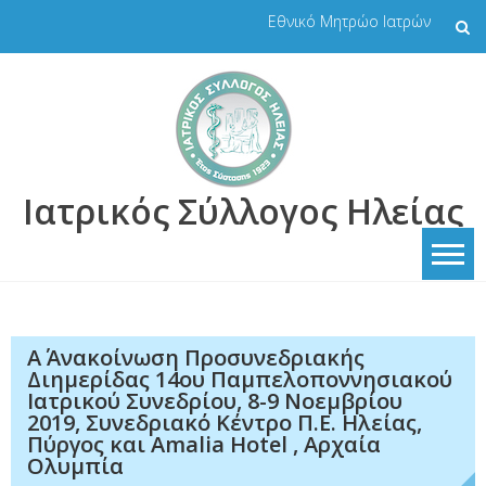
Skip
Εθνικό Μητρώο Ιατρών
to
content
Ιατρικός Σύλλογος Ηλείας
Α΄ Ανακοίνωση Προσυνεδριακής
Διημερίδας 14ου Παμπελοποννησιακού
Ιατρικού Συνεδρίου, 8-9 Νοεμβρίου
2019, Συνεδριακό Κέντρο Π.Ε. Ηλείας,
Πύργος και Amalia Hotel , Αρχαία
Ολυμπία