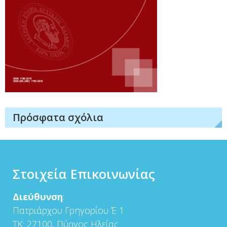
Πρόσφατα σχόλια
Στοιχεία Επικοινωνίας
Διεύθυνση
:
Πατριάρχου Γρηγορίου Έ 1
ΤΚ: 27100, Πύργος Ηλείας