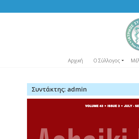
Skip
to
content
Αρχική
Ο Σύλλογος
Μέ
Συντάκτης:
admin