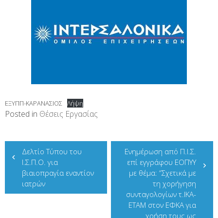
ΕΞΥΠΠ-ΚΑΡΑΝΑΣΙΟΣ
Λήψη
Posted in
Θέσεις Εργασίας
Πλοήγηση
Δελτίο Τύπου του
Ενημέρωση από Π.Ι.Σ.
άρθρων
Ι.Σ.Π.Ο. για
επί εγγράφου ΕΟΠΥΥ
βιαιοπραγία εναντίον
με θέμα: “Σχετικά με
ιατρών
τη χορήγηση
συνταγολογίων τ.ΙΚΑ-
ΕΤΑΜ στον ΕΦΚΑ για
χρήση τους ως