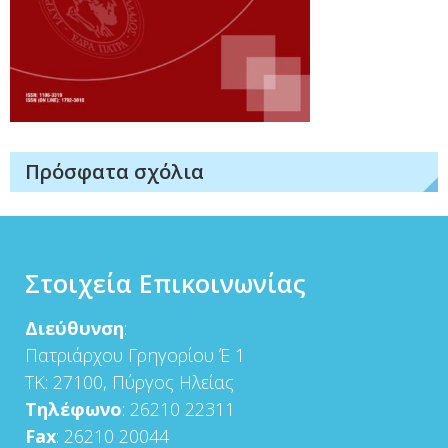
Πρόσφατα σχόλια
Στοιχεία Επικοινωνίας
Διεύθυνση
:
Πατριάρχου Γρηγορίου Έ 1
ΤΚ: 27100, Πύργος Ηλείας
Τηλέφωνο
: 26210 22311
Fax
: 26210 20044