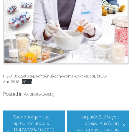
ΠΙΣ-3135-Σχετικά-με-αποζημίωση-γαληνικών-σκευασμάτων-
Δεκ.-2018
Λήψη
Posted in
Ανακοινώσεις
Πλοήγηση
Τροποποίηση της
Ιατρικός Σύλλογος
άρθρων
αριθμ. ΔΥΓ3(α)οικ.
Πατρών: Δικαίωση
104747/26-10-2012
του ιατρικού κόσμου