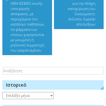
(ΦΕΚ Β΄2883) κοινής
για την πλήρη
υπουργικής
κατοχύρωση του
απόφασης, με
δικαιώματος
περιεχόμενο τον
έκδοσης δωρεάν
κατάλογο παθήσεων,
αποδείξεων
τα φάρμακα των
οποίων χορηγούνται
με μειωμένη ή
μηδενική συμμετοχή
του ασφαλισμένου
Αναζήτηση
για:
Ιστορικό
Ιστορικό