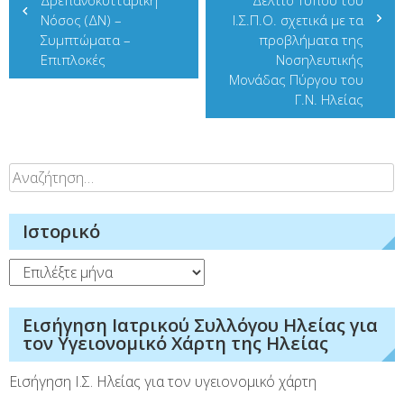
Δρεπανοκυτταρική
Δελτίο Τύπου του
άρθρων
Νόσος (ΔΝ) –
Ι.Σ.Π.Ο. σχετικά με τα
Συμπτώματα –
προβλήματα της
Επιπλοκές
Νοσηλευτικής
Μονάδας Πύργου του
Γ.Ν. Ηλείας
Αναζήτηση
για:
Ιστορικό
Ιστορικό
Εισήγηση Ιατρικού Συλλόγου Ηλείας για
τον Υγειονομικό Χάρτη της Ηλείας
Εισήγηση Ι.Σ. Ηλείας για τον υγειονομικό χάρτη