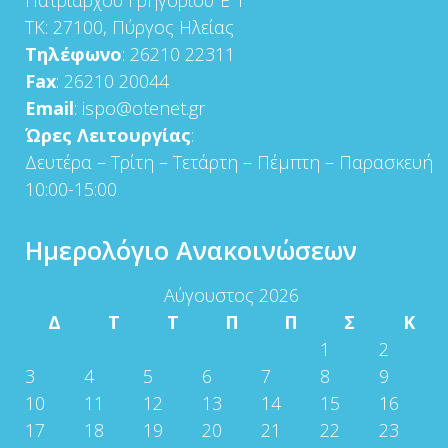
Πατριάρχου Γρηγορίου Έ 1
ΤΚ: 27100, Πύργος Ηλείας
Τηλέφωνο
: 26210 22311
Fax
: 26210 20044
Email
: ispo@otenet.gr
Ώρες Λειτουργίας
:
Δευτέρα – Τρίτη – Τετάρτη – Πέμπτη – Παρασκευή
10:00-15:00
Ημερολόγιο Ανακοινώσεων
Αύγουστος 2026
Δ
Τ
Τ
Π
Π
Σ
Κ
1
2
3
4
5
6
7
8
9
10
11
12
13
14
15
16
17
18
19
20
21
22
23