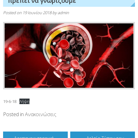
πρέπει να γνωρίζουμε”
Posted on
19 Ιουνίου 2018
by
admin
19-6-18
Λήψη
Posted in
Ανακοινώσεις
Πλοήγηση