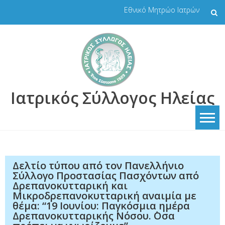
Skip
Εθνικό Μητρώο Ιατρών
to
content
Ιατρικός Σύλλογος Ηλείας
Δελτίο τύπου από τον Πανελλήνιο
Σύλλογο Προστασίας Πασχόντων από
Δρεπανοκυτταρική και
Μικροδρεπανοκυτταρική αναιμία με
θέμα: “19 Ιουνίου: Παγκόσμια ημέρα
Δρεπανοκυτταρικής Νόσου. ΄Οσα