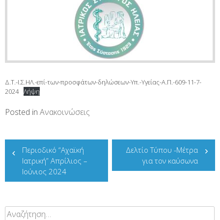
Δ.Τ.-Ι.Σ.ΗΛ.-επί-των-προσφάτων-δηλώσεων-Υπ.-Υγείας-Α.Π.-609-11-7-
2024
Λήψη
Posted in
Ανακοινώσεις
Πλοήγηση
Περιοδικό “Αχαϊκή
Δελτίο Τύπου -Μέτρα
άρθρων
Ιατρική” Απρίλιος –
για τον καύσωνα
Ιούνιος 2024
Αναζήτηση