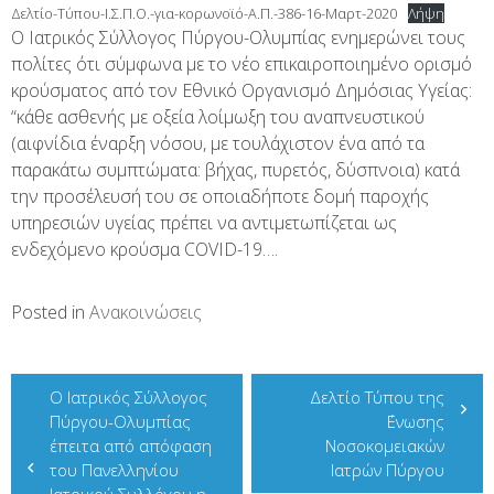
Δελτίο-Τύπου-Ι.Σ.Π.Ο.-για-κορωνοϊό-Α.Π.-386-16-Μαρτ-2020
Λήψη
Ο Ιατρικός Σύλλογος Πύργου-Ολυμπίας ενημερώνει τους
πολίτες ότι σύμφωνα με το νέο επικαιροποιημένο ορισμό
κρούσματος από τον Εθνικό Οργανισμό Δημόσιας Υγείας:
“κάθε ασθενής με οξεία λοίμωξη του αναπνευστικού
(αιφνίδια έναρξη νόσου, με τουλάχιστον ένα από τα
παρακάτω συμπτώματα: βήχας, πυρετός, δύσπνοια) κατά
την προσέλευσή του σε οποιαδήποτε δομή παροχής
υπηρεσιών υγείας πρέπει να αντιμετωπίζεται ως
ενδεχόμενο κρούσμα COVID-19….
Posted in
Ανακοινώσεις
Πλοήγηση
Ο Ιατρικός Σύλλογος
Δελτίο Τύπου της
άρθρων
Πύργου-Ολυμπίας
΄Ενωσης
έπειτα από απόφαση
Νοσοκομειακών
του Πανελληνίου
Ιατρών Πύργου
Ιατρικού Συλλόγου η