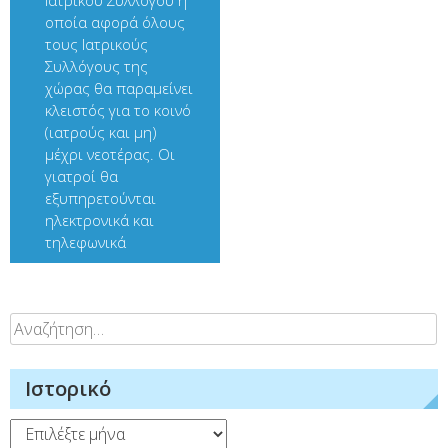
οποία αφορά όλους
τους Ιατρικούς
Συλλόγους της
χώρας θα παραμείνει
κλειστός για το κοινό
(ιατρούς και μη)
μέχρι νεοτέρας. Οι
γιατροί θα
εξυπηρετούνται
ηλεκτρονικά και
τηλεφωνικά
Αναζήτηση
για:
Ιστορικό
Ιστορικό