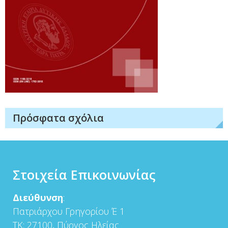
Πρόσφατα σχόλια
Στοιχεία Επικοινωνίας
Διεύθυνση
:
Πατριάρχου Γρηγορίου Έ 1
ΤΚ: 27100, Πύργος Ηλείας