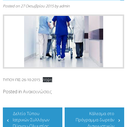
Posted on
27 Οκτωβρίου 2015
by
admin
ΤΥΠΟΥ-ΠΙΣ-26-10-2015
Λήψη
Posted in
Ανακοινώσεις
Πλοήγηση
Δελτίο Τύπου
Κάλεσμα στο
άρθρων
Ιατρικών Συλλόγων
Πρόγραμμα δωρεάν
Πύργου-Ολυμπίας
Διαγνωστικών