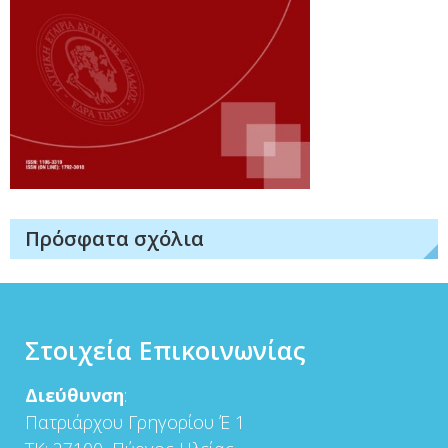
Πρόσφατα σχόλια
Στοιχεία Επικοινωνίας
Διεύθυνση
:
Πατριάρχου Γρηγορίου Έ 1