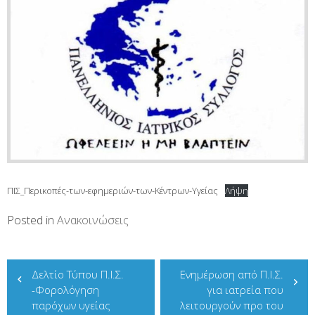
ΠΙΣ_Περικοπές-των-εφημεριών-των-Κέντρων-Υγείας
Λήψη
Posted in
Ανακοινώσεις
Πλοήγηση
Δελτίο Τύπου Π.Ι.Σ.
Eνημέρωση από Π.Ι.Σ.
άρθρων
-Φορολόγηση
για ιατρεία που
παρόχων υγείας
λειτουργούν προ του