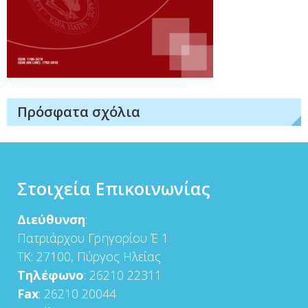
Πρόσφατα σχόλια
Στοιχεία Επικοινωνίας
Διεύθυνση
:
Πατριάρχου Γρηγορίου Έ 1
ΤΚ: 27100, Πύργος Ηλείας
Τηλέφωνο
: 26210 22311
Fax
: 26210 20044