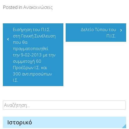
Posted in
Ανακοινώσεις
Πλοήγηση
Εισήγηση του Π.Ι.Σ.
Δελτίο Τύπου του
άρθρων
στη Γενική Συνέλευση
Π.Ι.Σ.
που θα
πραγματοποιηθεί
την 9-02-2013 με την
συμμετοχή 60
Προέδρων Ι.Σ. και
300 αντιπροσώπων
Ι.Σ.
Αναζήτηση
για:
Ιστορικό