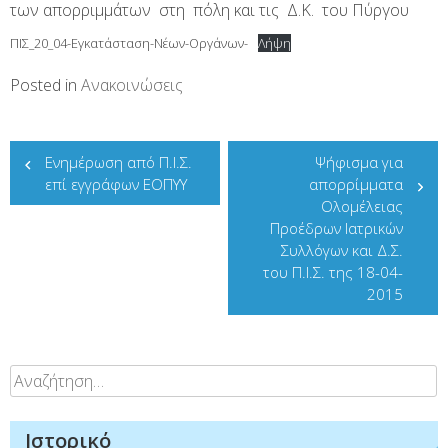
των απορριμμάτων στη πόλη και τις Δ.Κ. του Πύργου
ΠΙΣ_20_04-Εγκατάσταση-Νέων-Οργάνων-
Λήψη
Posted in
Ανακοινώσεις
Πλοήγηση
Ενημέρωση από Π.Ι.Σ.
Ψήφισμα για
άρθρων
επί εγγράφων ΕΟΠΥΥ
απορρίμματα
Ολομέλειας
Προέδρων Ιατρικών
Συλλόγων και Δ.Σ.
του Π.Ι.Σ. της 18-04-
2015
Αναζήτηση
για:
Ιστορικό