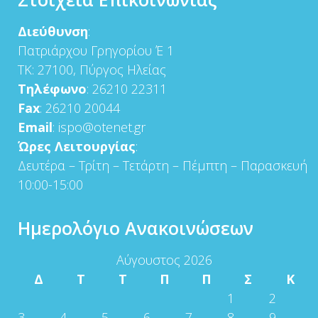
Διεύθυνση
:
Πατριάρχου Γρηγορίου Έ 1
ΤΚ: 27100, Πύργος Ηλείας
Τηλέφωνο
: 26210 22311
Fax
: 26210 20044
Email
: ispo@otenet.gr
Ώρες Λειτουργίας
:
Δευτέρα – Τρίτη – Τετάρτη – Πέμπτη – Παρασκευή
10:00-15:00
Ημερολόγιο Ανακοινώσεων
Αύγουστος 2026
Δ
Τ
Τ
Π
Π
Σ
Κ
1
2
3
4
5
6
7
8
9