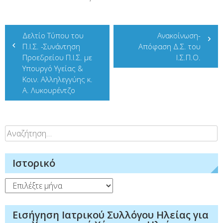
Πλοήγηση
Δελτίο Τύπου του
Ανακοίνωση-
άρθρων
Π.Ι.Σ. -Συνάντηση
Απόφαση Δ.Σ. του
Προεδρείου Π.Ι.Σ. με
Ι.Σ.Π.Ο.
Υπουργό Υγείας &
Κοιν. Αλληλεγγύης κ.
Α. Λυκουρέντζο
Αναζήτηση
για:
Ιστορικό
Ιστορικό
Εισήγηση Ιατρικού Συλλόγου Ηλείας για