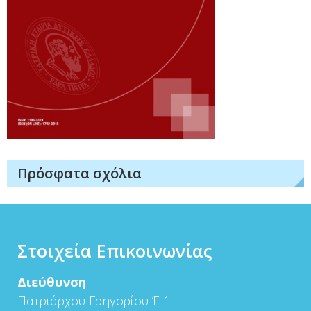
Πρόσφατα σχόλια
Στοιχεία Επικοινωνίας
Διεύθυνση
:
Πατριάρχου Γρηγορίου Έ 1