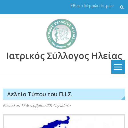
Skip
Εθνικό Μητρώο Ιατρών
to
content
Ιατρικός Σύλλογος Ηλείας
Δελτίο Τύπου του Π.Ι.Σ.
Posted on
17 Δεκεμβρίου 2014
by
admin