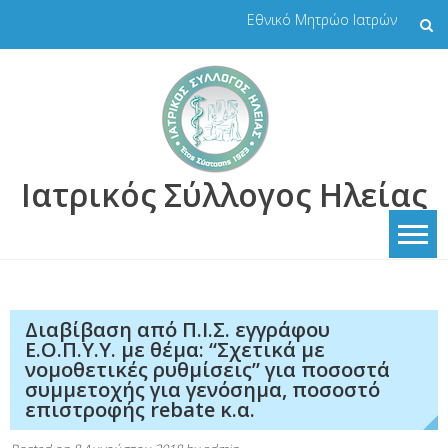
Skip
Εθνικό Μητρώο Ιατρών
to
content
Ιατρικός Σύλλογος Ηλείας
Διαβίβαση από Π.Ι.Σ. εγγράφου
Ε.Ο.Π.Υ.Υ. με θέμα: “Σχετικά με
νομοθετικές ρυθμίσεις” για ποσοστά
συμμετοχής για γενόσημα, ποσοστό
επιστροφής rebate κ.α.