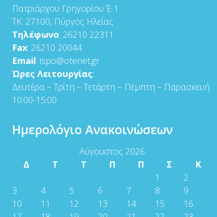
Πατριάρχου Γρηγορίου Έ 1
ΤΚ: 27100, Πύργος Ηλείας
Τηλέφωνο
: 26210 22311
Fax
: 26210 20044
Email
: ispo@otenet.gr
Ώρες Λειτουργίας
:
Δευτέρα – Τρίτη – Τετάρτη – Πέμπτη – Παρασκευή
10:00-15:00
Ημερολόγιο Ανακοινώσεων
Αύγουστος 2026
Δ
Τ
Τ
Π
Π
Σ
Κ
1
2
3
4
5
6
7
8
9
10
11
12
13
14
15
16
17
18
19
20
21
22
23