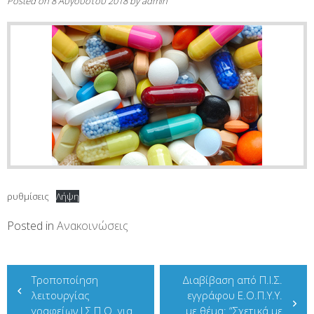
Posted on
8 Αυγούστου 2018
by
admin
ρυθμίσεις
Λήψη
Posted in
Ανακοινώσεις
Πλοήγηση
Τροποποίηση
Διαβίβαση από Π.Ι.Σ.
άρθρων
λειτουργίας
εγγράφου Ε.Ο.Π.Υ.Υ.
γραφείων Ι.Σ.Π.Ο. για
με θέμα: “Σχετικά με