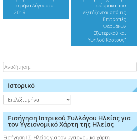
το μήνα Αύγουστο
φάρμακα που
2018
εξετάζονται από τις
Επιτροπές
Φαρμάκων
Εξωτερικού και
Υψηλού Κόστους”
Αναζήτηση
για:
Ιστορικό
Ιστορικό
Εισήγηση Ιατρικού Συλλόγου Ηλείας για
τον Υγειονομικό Χάρτη της Ηλείας
Εισήγηση Ι.Σ. Ηλείας για τον υγειονομικό χάρτη