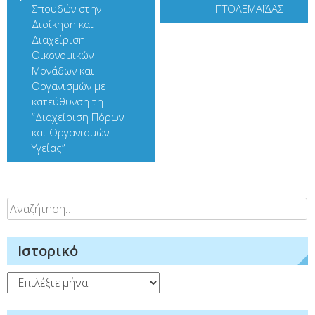
Σπουδών στην
ΠΤΟΛΕΜΑΪΔΑΣ
Διοίκηση και
Διαχείριση
Οικονομικών
Μονάδων και
Οργανισμών με
κατεύθυνση τη
“Διαχείριση Πόρων
και Οργανισμών
Υγείας”
Αναζήτηση
για:
Ιστορικό
Ιστορικό