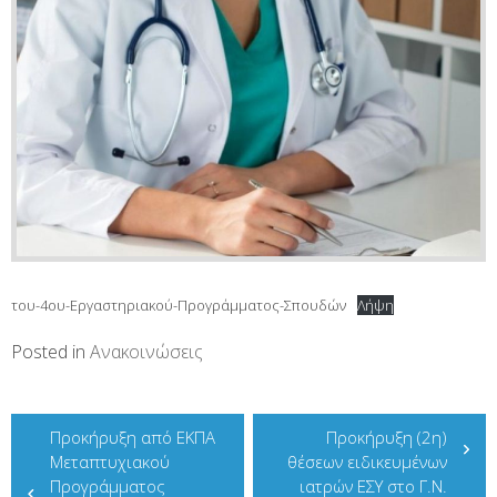
του-4ου-Εργαστηριακού-Προγράμματος-Σπουδών
Λήψη
Posted in
Ανακοινώσεις
Πλοήγηση
Προκήρυξη από ΕΚΠΑ
Προκήρυξη (2η)
άρθρων
Μεταπτυχιακού
θέσεων ειδικευμένων
Προγράμματος
ιατρών ΕΣΥ στο Γ.Ν.